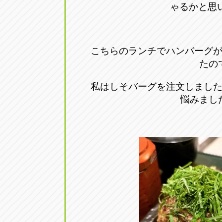
ゃるかと思
トラック市四日市店
トラック市
三重県四日市市午起3丁目1番3
059-331-60
こちらのランチでハンバーグ
たの
私はしそバーグを注文しまし
悩みまし