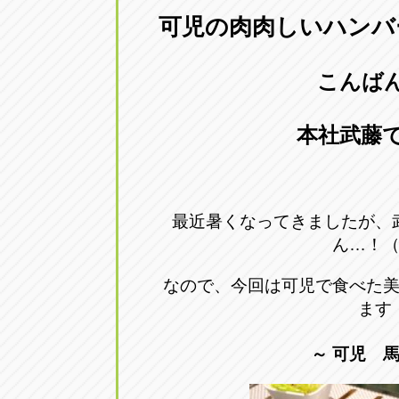
可児の肉肉しいハンバ
愛知県一宮市朝日3-4-12
0586-28-82
こんば
アップル春日井店
アップル春
愛知県春日井市八田町2-1-16
0568-85-02
本社武藤で
アップル名岐バイパス春日店
アップル名
愛知県北名古屋市中之郷八反78-
0568-25-53
最近暑くなってきましたが、
ん…！
アップル碧南店
アップル碧
愛知県碧南市立山町4-32-1
0566-43-44
なので、今回は可児で食べた
ます
アップル常滑店
アップル常
～ 可児 馬
愛知県常滑市長間37-1
0569-35-66