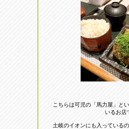
アップル小牧店
アップル小
愛知県小牧市久保新町20
0568-76-81
アップル尾張旭店
アップル尾
愛知県尾張旭市印場元町5-2-8
0561-53-85
アップル岩倉店
アップル岩
愛知県岩倉市大地町長田35-1
0587-66-20
オートフレンド
オートフレ
愛知県清須市春日砂賀東114
052-400-39
こちらは可児の「馬力屋」と
いるお店
三重
三
土岐のイオンにも入っている