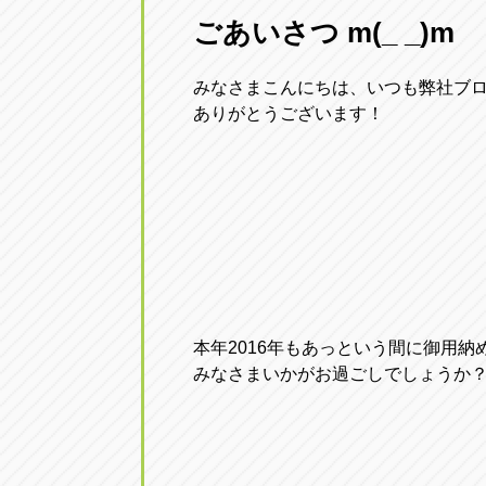
ごあいさつ m(_ _)m
愛知県一宮市朝日3-4-12
0586-28-82
みなさまこんにちは、いつも弊社ブ
アップル春日井店
アップル春
ありがとうございます！
愛知県春日井市八田町2-1-16
0568-85-02
アップル名岐バイパス春日店
アップル名
愛知県北名古屋市中之郷八反78-
0568-25-53
アップル碧南店
アップル碧
愛知県碧南市立山町4-32-1
0566-43-44
本年2016年もあっという間に御用納
みなさまいかがお過ごしでしょうか
アップル常滑店
アップル常
愛知県常滑市長間37-1
0569-35-66