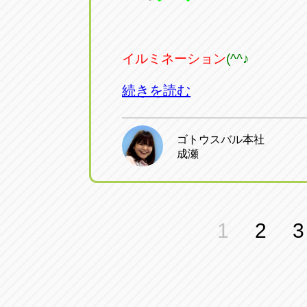
イルミネーション
(^^♪
続きを読む
ゴトウスバル本社
成瀬
投
1
2
3
稿