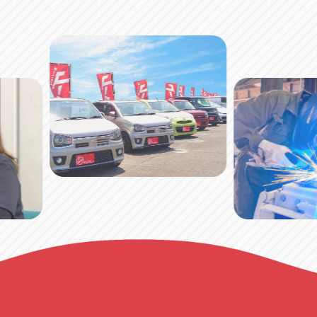
の
ペ
ー
ジ
送
り