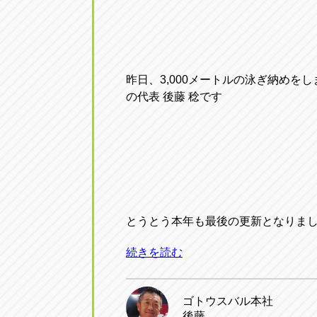
アップル小牧店
アップル小
愛知県小牧市久保新町20
0568-76-81
昨日、3,000メートルの泳ぎ納めを
アップル尾張旭店
アップル尾
の代表 後藤 稔です
愛知県尾張旭市印場元町5-2-8
0561-53-85
アップル岩倉店
アップル岩
愛知県岩倉市大地町長田35-1
0587-66-20
オートフレンド
オートフレ
とうとう本年も最後の更新となりま
愛知県清須市春日砂賀東114
052-400-39
続きを読む
ゴトウスバル本社
三重
三
後藤