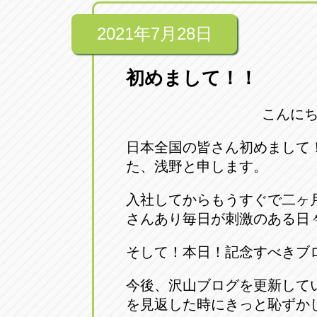
アップル小牧店
アップル小
2021年7月28日
愛知県小牧市久保新町20
0568-76-81
初めまして！！
アップル尾張旭店
アップル尾
愛知県尾張旭市印場元町5-2-8
0561-53-85
こんに
日本全国の皆さん初めまして
アップル岩倉店
アップル岩
た、浅野と申します。
愛知県岩倉市大地町長田35-1
0587-66-20
入社してからもうすぐで二ヶ
さんあり毎日が刺激のある日
オートフレンド
オートフレ
愛知県清須市春日砂賀東114
052-400-39
そして！本日！記念すべきブ
今後、沢山ブログを更新して
三重
三
を見返した時にきっと恥ずかし