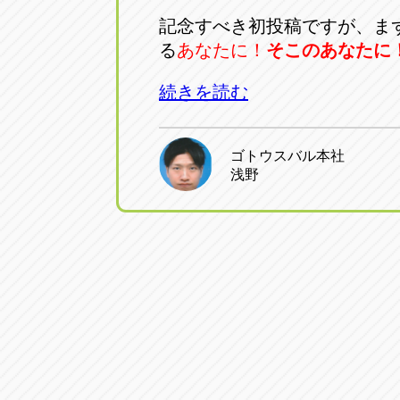
トラック市四日市店
トラック市
記念すべき初投稿ですが、ま
る
あなたに！
そこのあなたに
三重県四日市市午起3丁目1番3
059-331-60
続きを読む
ゴトウスバル本社
浅野