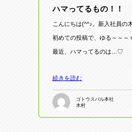
ハマってるもの！！
愛知県一宮市朝日3-4-12
0586-28-82
こんにちは(^^♪。新入社員
アップル春日井店
アップル春
愛知県春日井市八田町2-1-16
初めての投稿で、ゆる～～～く書
0568-85-02
最近、ハマってるのは…♡
アップル名岐バイパス春日店
アップル名
愛知県北名古屋市中之郷八反78-
0568-25-53
続きを読む
アップル碧南店
アップル碧
愛知県碧南市立山町4-32-1
0566-43-44
ゴトウスバル本社
木村
アップル常滑店
アップル常
愛知県常滑市長間37-1
0569-35-66