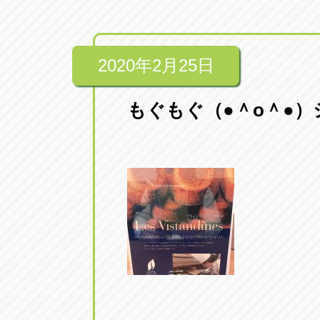
トラック市四日市店
トラック市
三重県四日市市午起3丁目1番3
059-331-60
2020年2月25日
もぐもぐ（●＾o＾●）