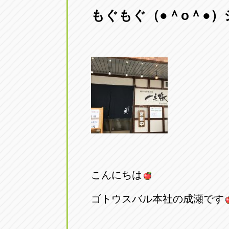
もぐもぐ（●＾o＾●）
愛知県一宮市朝日3-4-12
0586-28-82
アップル春日井店
アップル春
愛知県春日井市八田町2-1-16
0568-85-02
アップル名岐バイパス春日店
アップル名
愛知県北名古屋市中之郷八反78-
0568-25-53
アップル碧南店
アップル碧
愛知県碧南市立山町4-32-1
0566-43-44
こんにちは
アップル常滑店
アップル常
ゴトウスバル本社の成瀬です
愛知県常滑市長間37-1
0569-35-66