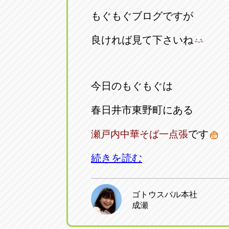
アップル小牧店
アップル小
もぐもぐブログですが
愛知県小牧市久保新町20
0568-76-81
良ければ見て下さいね
アップル尾張旭店
アップル尾
愛知県尾張旭市印場元町5-2-8
0561-53-85
今日のもぐもぐは
春日井市東野町にある
アップル岩倉店
アップル岩
愛知県岩倉市大地町長田35-1
0587-66-20
です
瀬戸内中華そば
一点張
続きを読む
オートフレンド
オートフレ
愛知県清須市春日砂賀東114
052-400-39
ゴトウスバル本社
成瀬
三重
三