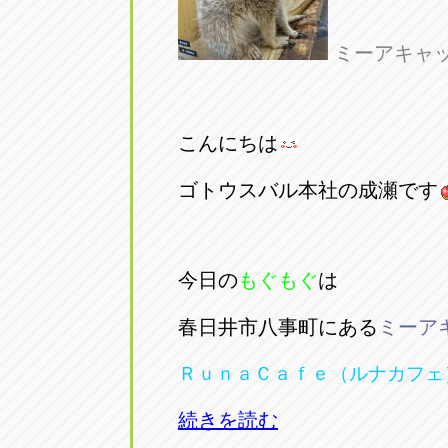
ミーアキャ
こんにちは
ゴトウスバル本社の成瀬です
今日の
もぐもぐ
は
春日井市八事町にある
ミーア
ＲｕｎａＣａｆｅ（ルナカフェ
続きを読む