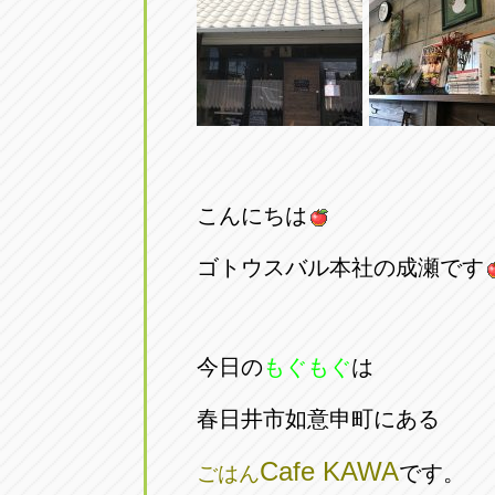
こんにちは
ゴトウスバル本社の成瀬です
今日の
もぐもぐ
は
春日井市如意申町にある
Cafe KAWA
です。
ごはん