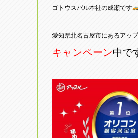
ゴトウスバル本社の成瀬です
アップル小牧店
アップル小
愛知県小牧市久保新町20
0568-76-81
愛知県北名古屋市にあるアッ
アップル尾張旭店
アップル尾
愛知県尾張旭市印場元町5-2-8
0561-53-85
キャンペーン
中で
アップル岩倉店
アップル岩
愛知県岩倉市大地町長田35-1
0587-66-20
オートフレンド
オートフレ
愛知県清須市春日砂賀東114
052-400-39
三重
三