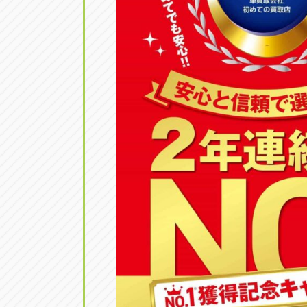
トラック市四日市店
トラック市
三重県四日市市午起3丁目1番3
059-331-60