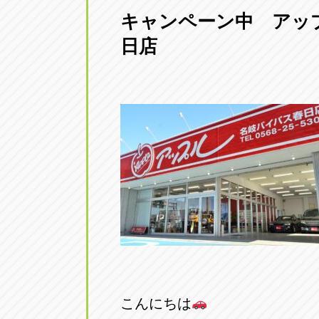
キャンペーン中 アッ
愛知県一宮市朝日3-4-12
0586-28-82
日店
アップル春日井店
アップル春
愛知県春日井市八田町2-1-16
0568-85-02
アップル名岐バイパス春日店
アップル名
愛知県北名古屋市中之郷八反78-
0568-25-53
アップル碧南店
アップル碧
愛知県碧南市立山町4-32-1
0566-43-44
アップル常滑店
アップル常
愛知県常滑市長間37-1
0569-35-66
こんにちは