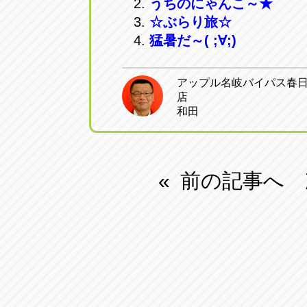
うちのにゃんこ～★
トラック市四日市店
トラック市
☆ぶらり旅☆
三重県四日市市午起3丁目1番3
059-331-60
猛暑だ～( ;∀;)
アップル名岐バイパス春
店
和田
前の記事へ
«