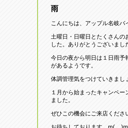
雨
愛知県一宮市朝日3-4-12
0586-28-82
こんにちは、アップル名岐バ
アップル春日井店
アップル春
愛知県春日井市八田町2-1-16
土曜日・日曜日とたくさんの
0568-85-02
した。ありがとうございまし
アップル名岐バイパス春日店
アップル名
今日の夜から明日は１日雨予
愛知県北名古屋市中之郷八反78-
0568-25-53
があるようです。
体調管理気をつけていきまし
アップル碧南店
アップル碧
愛知県碧南市立山町4-32-1
0566-43-44
１月から始まったキャンペー
ました。
アップル常滑店
アップル常
ぜひこの機会にご来店くださ
愛知県常滑市長間37-1
0569-35-66
お待ちしております。m(__)m