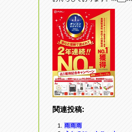
アップル小牧店
アップル小
愛知県小牧市久保新町20
0568-76-81
アップル尾張旭店
アップル尾
愛知県尾張旭市印場元町5-2-8
0561-53-85
アップル岩倉店
アップル岩
愛知県岩倉市大地町長田35-1
0587-66-20
オートフレンド
オートフレ
愛知県清須市春日砂賀東114
052-400-39
関連投稿:
雨雨雨
三重
三