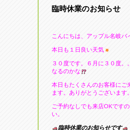
臨時休業のお知らせ
愛知県一宮市朝日3-4-12
0586-28-82
アップル春日井店
アップル春
こんにちは、アップル名岐バ
愛知県春日井市八田町2-1-16
0568-85-02
本日も１日良い天気
アップル名岐バイパス春日店
アップル名
３０度です。６月に３０度。
愛知県北名古屋市中之郷八反78-
0568-25-53
なるのかな
アップル碧南店
アップル碧
本日もたくさんのお客様にご
ます。ありがとうございます。m
愛知県碧南市立山町4-32-1
0566-43-44
ご予約なしでも来店OKです
アップル常滑店
アップル常
い。
愛知県常滑市長間37-1
0569-35-66
臨時休業のお知らせです