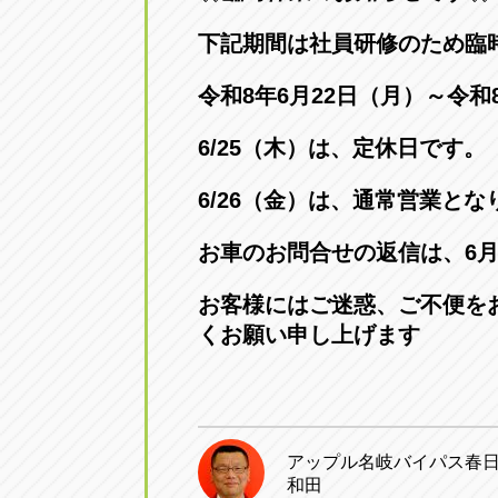
アップル小牧店
アップル小
下記期間は社員研修のため臨
愛知県小牧市久保新町20
0568-76-81
令和8年6月22日（月）～令和
アップル尾張旭店
アップル尾
6/25（木）は、定休日です。
愛知県尾張旭市印場元町5-2-8
0561-53-85
6/26（金）は、通常営業とな
アップル岩倉店
アップル岩
お車のお問合せの返信は、6月
愛知県岩倉市大地町長田35-1
0587-66-20
お客様にはご迷惑、ご不便を
くお願い申し上げます
オートフレンド
オートフレ
愛知県清須市春日砂賀東114
052-400-39
アップル名岐バイパス春
三重
三
和田