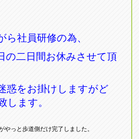
東京
三重
東
アップル世田谷店
アップルかしわ沼南
トラック市四日市店
アップル世田谷店
東京都世田谷区若林5-1-10
千葉県柏市藤ケ谷新田1
059-331-6054
0120-037-315
がら社員研修の為、
日の二日間お休みさせて頂
迷惑をお掛けしますがど
致します。
がやっと歩道側だけ完了しました。