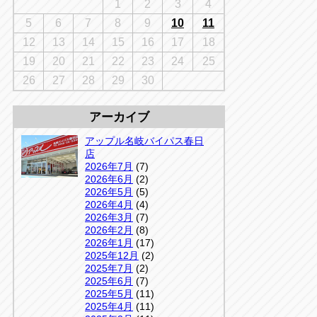
千葉
1
2
3
4
京
千葉
5
6
7
8
9
10
11
店
12
13
14
15
16
17
18
アップルかしわ沼南店
5-3
19
20
21
22
23
24
25
04-7190-1500
26
27
28
29
30
アーカイブ
アップル名岐バイパス春日
店
2026年7月
(7)
2026年6月
(2)
2026年5月
(5)
2026年4月
(4)
2026年3月
(7)
2026年2月
(8)
2026年1月
(17)
2025年12月
(2)
2025年7月
(2)
2025年6月
(7)
2025年5月
(11)
2025年4月
(11)