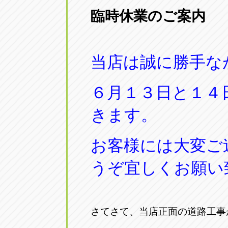
三重
臨時休業のご案内
トラック市四日市店
三重県四日市市午起3丁目1番3号
当店は誠に勝手な
６月１３日と１４
きます。
お客様には大変ご
うぞ宜しくお願い
さてさて、当店正面の道路工事