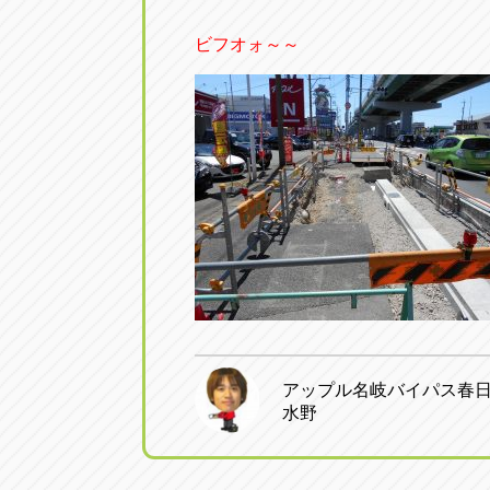
ビフオォ～～
アップル名岐バイパス春
水野