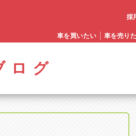
採
愛知
車を買いたい
車を売り
愛知
株式会社ゴトウスバル本社
アップル碧南店
アップ
パス春日店
アップル岩倉店
アップル多
0568-85-5053
0566-43-4400
0572-2
郷八反78-1
愛知県岩倉市大地町長田35-1
岐阜県多治見
アップル春日井中央店
アップル常滑店
アップ
ブログ
オートフレンド
アップル岐
0568-56-0001
0569-35-6600
058-27
32-1
愛知県清須市春日砂賀東114
岐阜県岐阜市
アップル瀬戸店
アップル小牧店
アップ
アップル可
0561-84-5860
0568-76-8118
0574-6
-1
岐阜県可児市
アップル一宮22号店
アップル尾張旭店
アップ
アップル恵
0586-28-8202
0561-53-8501
0573-2
町20
岐阜県恵那市
アップル春日井店
アップル岩倉店
アップ
アップル各
0568-85-0202
0587-66-2021
058-37
町5-2-8
岐阜県各務原
アップル名岐バイパス春日店
オートフレンド
アップ
0568-25-5300
052-400-3953
0584-8