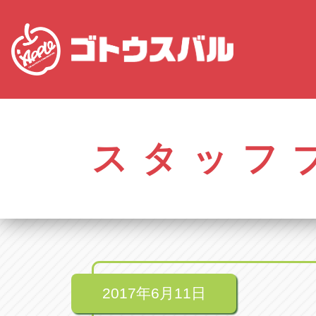
株式会社ゴトウスバル本社
アップル名岐バイ
愛知県春日井市柏井町4-43-1
愛知県北名古屋市中之
スタッフ
アップル春日井中央店
アップル碧南店
愛知県春日井市柏井町4-43-1
愛知県碧南市立山町4-
アップル瀬戸店
アップル常滑店
愛知県瀬戸市美濃池町29-1
愛知県常滑市長間37
アップル一宮22号店
アップル小牧店
愛知県一宮市朝日3-4-12
愛知県小牧市久保新
アップル春日井店
アップル尾張旭店
愛知県春日井市八田町2-1-16
愛知県尾張旭市印場元
2017年6月11日