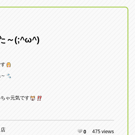
(;^ω^)
です
ね～
めちゃ元気です
日店
475 views
0