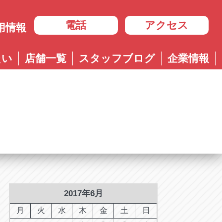
電話
アクセス
用情報
岐阜
たい
店舗一覧
スタッフブログ
企業情報
岐阜
ル多治見店
アップル岐大バイパス大垣店
治見店
アップル大垣IC南店
3-4600
0584-83-8400
市住吉町4-9-1
岐阜県大垣市浅草4-90-3
ル岐阜21号店
阜21号店
アップル岐大バイパス大垣店
8-7771
六条江東2-3-7
岐阜県大垣市和合新町2-51-1
ル可児店
児店
2-6161
下恵土4064-1
ル恵那店
那店
6-3033
長島町正家3-4-1
ル各務原店
務原店
9-0525
2017年6月
市各務おがせ町9-206-1
ル大垣IC南店
月
火
水
木
金
土
日
7-0200