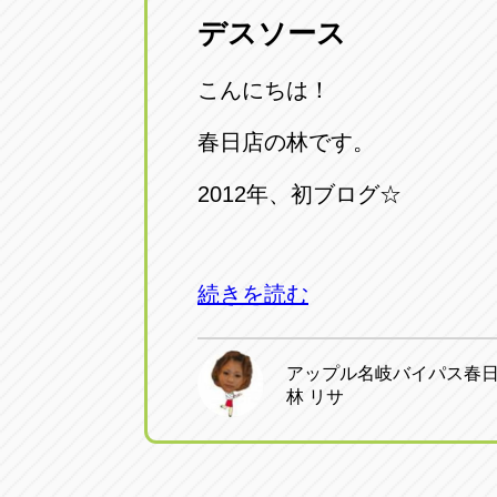
デスソース
愛知県一宮市朝日3-4-12
0586-28-82
こんにちは！
アップル春日井店
アップル春
愛知県春日井市八田町2-1-16
春日店の林です。
0568-85-02
2012年、初ブログ☆
アップル名岐バイパス春日店
アップル名
愛知県北名古屋市中之郷八反78-
0568-25-53
続きを読む
アップル碧南店
アップル碧
愛知県碧南市立山町4-32-1
0566-43-44
アップル名岐バイパス春
林 リサ
アップル常滑店
アップル常
愛知県常滑市長間37-1
0569-35-66