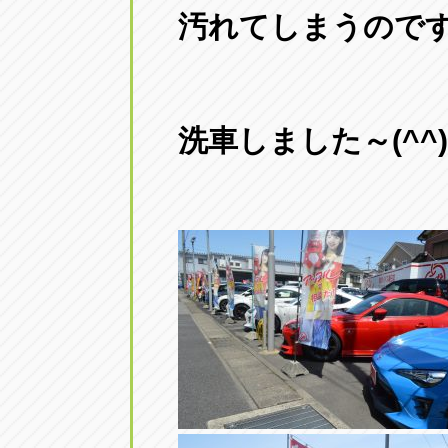
汚れてしまうので
アップル小牧店
アップル小
愛知県小牧市久保新町20
0568-76-81
アップル尾張旭店
アップル尾
洗車しました～(^^)
愛知県尾張旭市印場元町5-2-8
0561-53-85
アップル岩倉店
アップル岩
愛知県岩倉市大地町長田35-1
0587-66-20
オートフレンド
オートフレ
愛知県清須市春日砂賀東114
052-400-39
三重
三