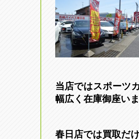
トラック市四日市店
トラック市
三重県四日市市午起3丁目1番3
059-331-60
当店ではスポーツ
幅広く在庫御座います
春日店では買取だ