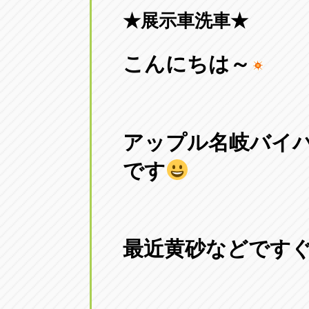
★展示車洗車★
愛知県一宮市朝日3-4-12
0586-28-82
こんにちは～
アップル春日井店
アップル春
愛知県春日井市八田町2-1-16
0568-85-02
アップル名岐バイパス春日店
アップル名
アップル名岐バイ
愛知県北名古屋市中之郷八反78-
0568-25-53
です
アップル碧南店
アップル碧
愛知県碧南市立山町4-32-1
0566-43-44
最近黄砂などです
アップル常滑店
アップル常
愛知県常滑市長間37-1
0569-35-66