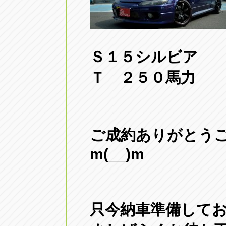
Ｓ１５シルビア
Ｔ ２５０馬力
ご成約ありがとう
m(__)m
只今納車準備して