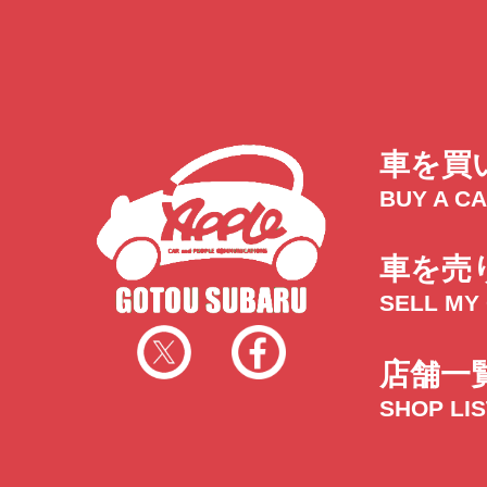
車を買
BUY A C
車を売
SELL MY
店舗一
SHOP LI