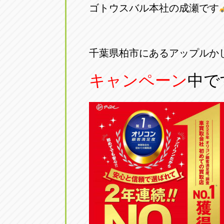
ゴトウスバル本社の成瀬です
アップル小牧店
アップル小
愛知県小牧市久保新町20
0568-76-81
千葉県柏市にあるアップルか
アップル尾張旭店
アップル尾
キャンペーン
中で
愛知県尾張旭市印場元町5-2-8
0561-53-85
アップル岩倉店
アップル岩
愛知県岩倉市大地町長田35-1
0587-66-20
オートフレンド
オートフレ
愛知県清須市春日砂賀東114
052-400-39
三重
三