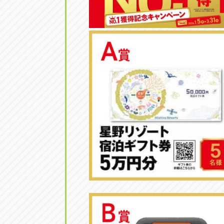
トラック市四日市店
トラック市
三重県四日市市午起3丁目1番3
059-331-60