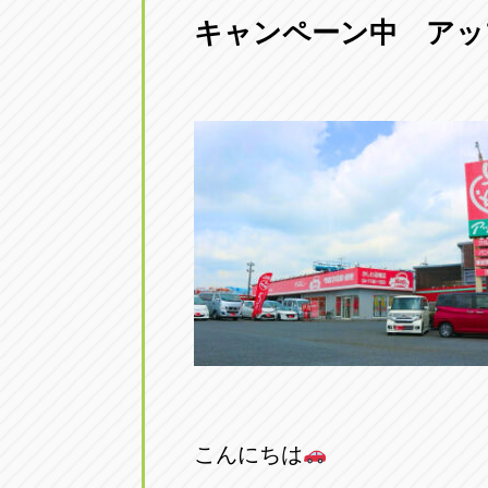
キャンペーン中 アッ
愛知県一宮市朝日3-4-12
0586-28-82
アップル春日井店
アップル春
愛知県春日井市八田町2-1-16
0568-85-02
アップル名岐バイパス春日店
アップル名
愛知県北名古屋市中之郷八反78-
0568-25-53
アップル碧南店
アップル碧
愛知県碧南市立山町4-32-1
0566-43-44
アップル常滑店
アップル常
愛知県常滑市長間37-1
0569-35-66
こんにちは