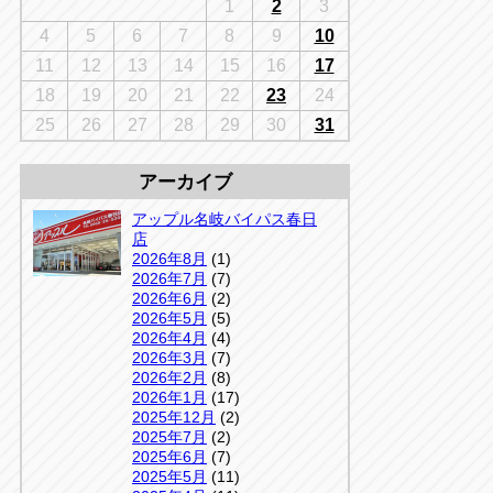
千葉
1
2
3
京
千葉
4
5
6
7
8
9
10
店
11
12
13
14
15
16
17
アップルかしわ沼南店
5-3
18
19
20
21
22
23
24
04-7190-1500
25
26
27
28
29
30
31
アーカイブ
アップル名岐バイパス春日
店
2026年8月
(1)
2026年7月
(7)
2026年6月
(2)
2026年5月
(5)
2026年4月
(4)
2026年3月
(7)
2026年2月
(8)
2026年1月
(17)
2025年12月
(2)
2025年7月
(2)
2025年6月
(7)
2025年5月
(11)