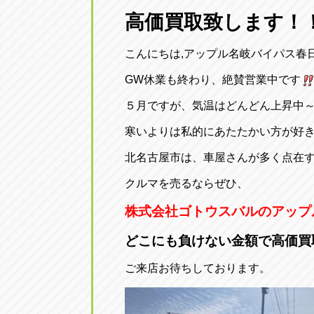
三重
高価買取致します！
トラック市四日市店
三重県四日市市午起3丁目1番3号
こんにちは,アップル名岐バイパス春
GW休業も終わり、絶賛営業中です
５月ですが、気温はどんどん上昇中
寒いよりは私的にあたたかい方が好
北名古屋市は、車屋さんが多く点在
クルマを売るならぜひ、
株式会社ゴトウスバルのアップ
どこにも負けない金額で高価買
ご来店お待ちしております。