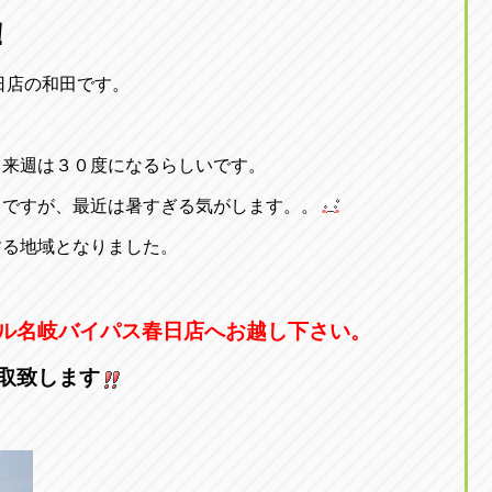
東京
！
三重
東
アップル世田谷店
アップルかしわ沼南
トラック市四日市店
アップル世田谷店
東京都世田谷区若林5-1-10
千葉県柏市藤ケ谷新田1
日店の和田です。
059-331-6054
0120-037-315
～来週は３０度になるらしいです。
きですが、最近は暑すぎる気がします。。
する地域となりました。
ル名岐バイパス春日店へお越し下さい。
取致します