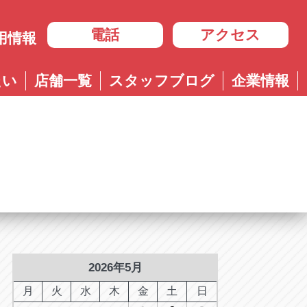
電話
アクセス
用情報
岐阜
たい
店舗一覧
スタッフブログ
企業情報
岐阜
ル多治見店
アップル岐大バイパス大垣店
治見店
アップル大垣IC南店
3-4600
0584-83-8400
市住吉町4-9-1
岐阜県大垣市浅草4-90-3
ル岐阜21号店
阜21号店
アップル岐大バイパス大垣店
8-7771
六条江東2-3-7
岐阜県大垣市和合新町2-51-1
ル可児店
児店
2-6161
下恵土4064-1
ル恵那店
那店
6-3033
長島町正家3-4-1
ル各務原店
務原店
9-0525
2026年5月
市各務おがせ町9-206-1
ル大垣IC南店
月
火
水
木
金
土
日
7-0200