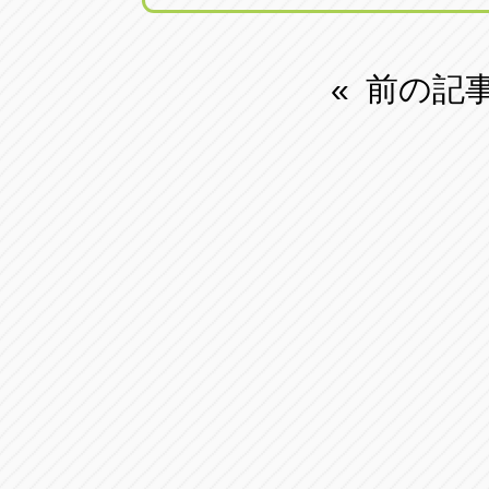
前の記
«