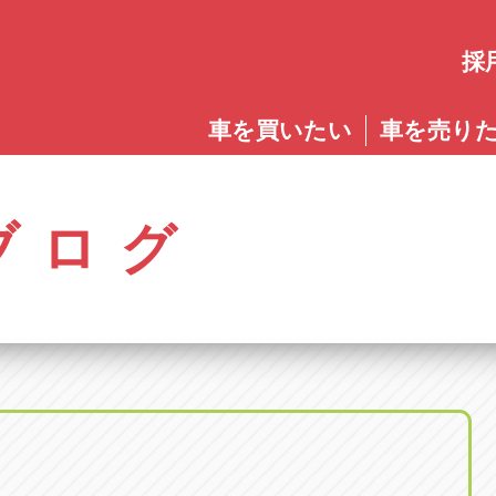
採
愛知
車を買いたい
車を売り
愛知
株式会社ゴトウスバル本社
アップル碧南店
アップ
パス春日店
アップル岩倉店
アップル多
0568-85-5053
0566-43-4400
0572-2
郷八反78-1
愛知県岩倉市大地町長田35-1
岐阜県多治見
アップル春日井中央店
アップル常滑店
アップ
ブログ
オートフレンド
アップル岐
0568-56-0001
0569-35-6600
058-27
32-1
愛知県清須市春日砂賀東114
岐阜県岐阜市
アップル瀬戸店
アップル小牧店
アップ
アップル可
0561-84-5860
0568-76-8118
0574-6
-1
岐阜県可児市
アップル一宮22号店
アップル尾張旭店
アップ
アップル恵
0586-28-8202
0561-53-8501
0573-2
町20
岐阜県恵那市
アップル春日井店
アップル岩倉店
アップ
アップル各
0568-85-0202
0587-66-2021
058-37
町5-2-8
岐阜県各務原
アップル名岐バイパス春日店
オートフレンド
アップ
0568-25-5300
052-400-3953
0584-8