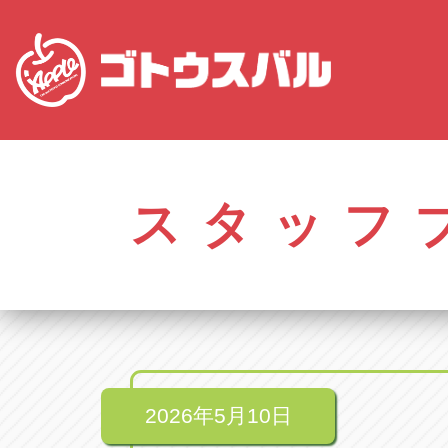
株式会社ゴトウスバル本社
アップル名岐バイ
愛知県春日井市柏井町4-43-1
愛知県北名古屋市中之
スタッフ
アップル春日井中央店
アップル碧南店
愛知県春日井市柏井町4-43-1
愛知県碧南市立山町4-
アップル瀬戸店
アップル常滑店
愛知県瀬戸市美濃池町29-1
愛知県常滑市長間37
アップル一宮22号店
アップル小牧店
愛知県一宮市朝日3-4-12
愛知県小牧市久保新
アップル春日井店
アップル尾張旭店
愛知県春日井市八田町2-1-16
愛知県尾張旭市印場元
2026年5月10日