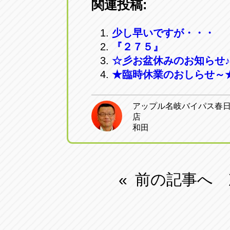
関連投稿:
トラック市四日市店
トラック市
三重県四日市市午起3丁目1番3
059-331-60
少し早いですが・・・
『２７５』
☆彡お盆休みのお知らせ
★臨時休業のおしらせ～
アップル名岐バイパス春
店
和田
前の記事へ
«