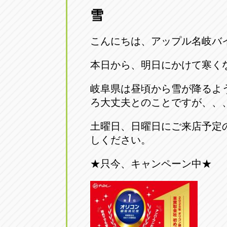
雪
愛知県一宮市朝日3-4-12
0586-28-82
こんにちは、アップル名岐バ
アップル春日井店
アップル春
愛知県春日井市八田町2-1-16
本日から、明日にかけて寒く
0568-85-02
岐阜県は昼頃から雪が降るよ
アップル名岐バイパス春日店
アップル名
ろ大丈夫とのことですが、、
愛知県北名古屋市中之郷八反78-
0568-25-53
土曜日、日曜日にご来店予定
しください。
アップル碧南店
アップル碧
愛知県碧南市立山町4-32-1
0566-43-44
★只今、キャンペーン中★
アップル常滑店
アップル常
愛知県常滑市長間37-1
0569-35-66