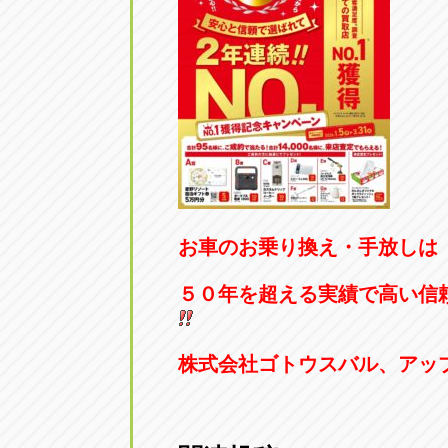
アップル小牧店
アップル小
愛知県小牧市久保新町20
0568-76-81
アップル尾張旭店
アップル尾
愛知県尾張旭市印場元町5-2-8
0561-53-85
アップル岩倉店
アップル岩
お車のお乗り換え・手放しは
愛知県岩倉市大地町長田35-1
0587-66-20
５０年を超える実績で高い信
オートフレンド
オートフレ
愛知県清須市春日砂賀東114
052-400-39
株式会社ゴトウスバル、アッ
三重
三