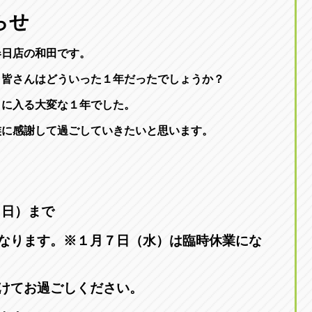
東京
らせ
三重
東
アップル世田谷店
アップルかしわ沼南
トラック市四日市店
アップル世田谷店
東京都世田谷区若林5-1-10
千葉県柏市藤ケ谷新田1
春日店の和田です。
059-331-6054
0120-037-315
。皆さんはどういった１年だったでしょうか？
３に入る大変な１年でした。
族に感謝して過ごしていきたいと思います。
（日）まで
なります。※１月７日（水）は臨時休業にな
けてお過ごしください。