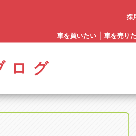
採
愛知
車を買いたい
車を売り
愛知
株式会社ゴトウスバル本社
アップル碧南店
アップ
パス春日店
アップル岩倉店
アップル多
0568-85-5053
0566-43-4400
0572-2
郷八反78-1
愛知県岩倉市大地町長田35-1
岐阜県多治見
アップル春日井中央店
アップル常滑店
アップ
ブログ
オートフレンド
アップル岐
0568-56-0001
0569-35-6600
058-27
32-1
愛知県清須市春日砂賀東114
岐阜県岐阜市
アップル瀬戸店
アップル小牧店
アップ
アップル可
0561-84-5860
0568-76-8118
0574-6
-1
岐阜県可児市
アップル一宮22号店
アップル尾張旭店
アップ
アップル恵
0586-28-8202
0561-53-8501
0573-2
町20
岐阜県恵那市
アップル春日井店
アップル岩倉店
アップ
アップル各
0568-85-0202
0587-66-2021
058-37
町5-2-8
岐阜県各務原
アップル名岐バイパス春日店
オートフレンド
アップ
0568-25-5300
052-400-3953
0584-8