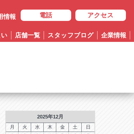
電話
アクセス
用情報
岐阜
たい
店舗一覧
スタッフブログ
企業情報
岐阜
ル多治見店
アップル岐大バイパス大垣店
治見店
アップル大垣IC南店
3-4600
0584-83-8400
市住吉町4-9-1
岐阜県大垣市浅草4-90-3
ル岐阜21号店
阜21号店
アップル岐大バイパス大垣店
8-7771
六条江東2-3-7
岐阜県大垣市和合新町2-51-1
ル可児店
児店
2-6161
下恵土4064-1
ル恵那店
那店
6-3033
長島町正家3-4-1
ル各務原店
務原店
9-0525
2025年12月
市各務おがせ町9-206-1
ル大垣IC南店
月
火
水
木
金
土
日
7-0200