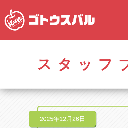
株式会社ゴトウスバル本社
アップル名岐バイ
愛知県春日井市柏井町4-43-1
愛知県北名古屋市中之
スタッフ
アップル春日井中央店
アップル碧南店
愛知県春日井市柏井町4-43-1
愛知県碧南市立山町4-
アップル瀬戸店
アップル常滑店
愛知県瀬戸市美濃池町29-1
愛知県常滑市長間37
アップル一宮22号店
アップル小牧店
愛知県一宮市朝日3-4-12
愛知県小牧市久保新
アップル春日井店
アップル尾張旭店
愛知県春日井市八田町2-1-16
愛知県尾張旭市印場元
2025年12月26日