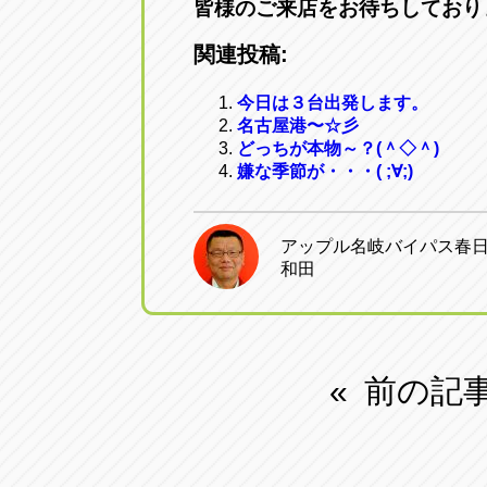
皆様のご来店をお待ちしており
関連投稿:
今日は３台出発します。
名古屋港〜☆彡
どっちが本物～？(＾◇＾)
嫌な季節が・・・( ;∀;)
アップル名岐バイパス春
和田
前の記
«