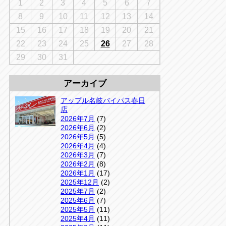
千葉
1
2
3
4
5
6
7
京
千葉
8
9
10
11
12
13
14
店
15
16
17
18
19
20
21
アップルかしわ沼南店
5-3
22
23
24
25
26
27
28
04-7190-1500
29
30
31
アーカイブ
アップル名岐バイパス春日
店
2026年7月
(7)
2026年6月
(2)
2026年5月
(5)
2026年4月
(4)
2026年3月
(7)
2026年2月
(8)
2026年1月
(17)
2025年12月
(2)
2025年7月
(2)
2025年6月
(7)
2025年5月
(11)
2025年4月
(11)