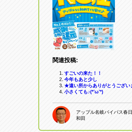
関連投稿:
すごいの来た！！
今年もあと少し
★遠い所からありがとうござい
小さくても♪(*’ω’*)
アップル名岐バイパス春
和田