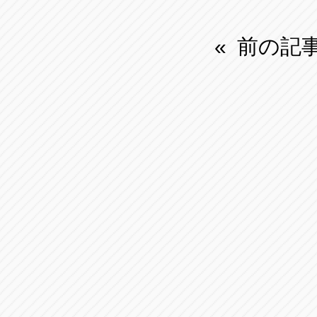
前の記
«