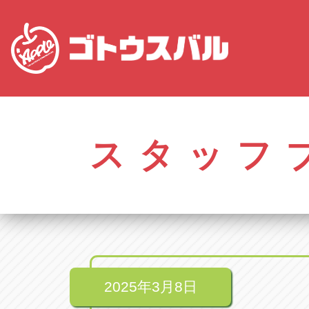
株式会社ゴトウスバル本社
アップル名岐バイ
愛知県春日井市柏井町4-43-1
愛知県北名古屋市中之
スタッフ
アップル春日井中央店
アップル碧南店
愛知県春日井市柏井町4-43-1
愛知県碧南市立山町4-
アップル瀬戸店
アップル常滑店
愛知県瀬戸市美濃池町29-1
愛知県常滑市長間37
アップル一宮22号店
アップル小牧店
愛知県一宮市朝日3-4-12
愛知県小牧市久保新
アップル春日井店
アップル尾張旭店
愛知県春日井市八田町2-1-16
愛知県尾張旭市印場元
2025年3月8日