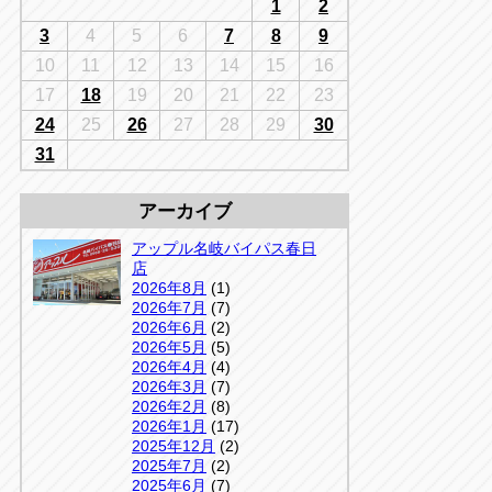
千葉
1
2
京
千葉
3
4
5
6
7
8
9
店
10
11
12
13
14
15
16
アップルかしわ沼南店
5-3
17
18
19
20
21
22
23
04-7190-1500
24
25
26
27
28
29
30
31
アーカイブ
アップル名岐バイパス春日
店
2026年8月
(1)
2026年7月
(7)
2026年6月
(2)
2026年5月
(5)
2026年4月
(4)
2026年3月
(7)
2026年2月
(8)
2026年1月
(17)
2025年12月
(2)
2025年7月
(2)
2025年6月
(7)