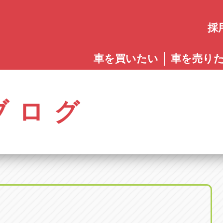
採
愛知
車を買いたい
車を売り
愛知
株式会社ゴトウスバル本社
アップル碧南店
アップ
パス春日店
アップル岩倉店
アップル多
0568-85-5053
0566-43-4400
0572-2
郷八反78-1
愛知県岩倉市大地町長田35-1
岐阜県多治見
アップル春日井中央店
アップル常滑店
アップ
ブログ
オートフレンド
アップル岐
0568-56-0001
0569-35-6600
058-27
32-1
愛知県清須市春日砂賀東114
岐阜県岐阜市
アップル瀬戸店
アップル小牧店
アップ
アップル可
0561-84-5860
0568-76-8118
0574-6
-1
岐阜県可児市
アップル一宮22号店
アップル尾張旭店
アップ
アップル恵
0586-28-8202
0561-53-8501
0573-2
町20
岐阜県恵那市
アップル春日井店
アップル岩倉店
アップ
アップル各
0568-85-0202
0587-66-2021
058-37
町5-2-8
岐阜県各務原
アップル名岐バイパス春日店
オートフレンド
アップ
0568-25-5300
052-400-3953
0584-8