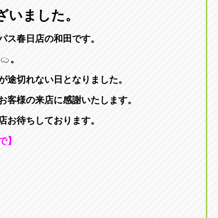
東京
ざいました。
三重
東
アップル世田谷店
アップルかしわ沼南
トラック市四日市店
アップル世田谷店
東京都世田谷区若林5-1-10
千葉県柏市藤ケ谷新田1
パス春日店の和田です。
059-331-6054
0120-037-315
。
が途切れない日となりました。
お客様の来店に感謝いたします。
店お待ちしております。
で】