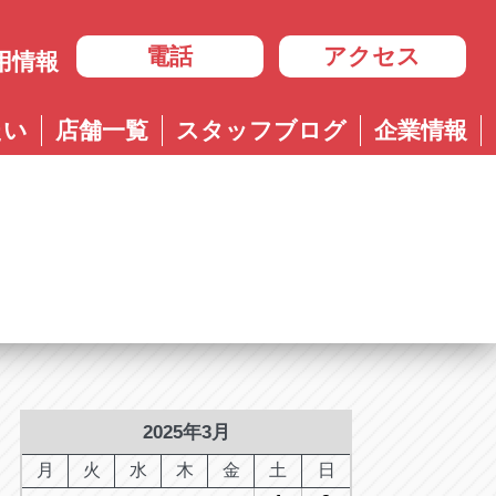
電話
アクセス
用情報
岐阜
たい
店舗一覧
スタッフブログ
企業情報
岐阜
ル多治見店
アップル岐大バイパス大垣店
治見店
アップル大垣IC南店
3-4600
0584-83-8400
市住吉町4-9-1
岐阜県大垣市浅草4-90-3
ル岐阜21号店
阜21号店
アップル岐大バイパス大垣店
8-7771
六条江東2-3-7
岐阜県大垣市和合新町2-51-1
ル可児店
児店
2-6161
下恵土4064-1
ル恵那店
那店
6-3033
長島町正家3-4-1
ル各務原店
務原店
9-0525
2025年3月
市各務おがせ町9-206-1
ル大垣IC南店
月
火
水
木
金
土
日
7-0200