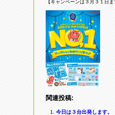
【キャンペーンは３月３１日ま
アップル小牧店
アップル小
愛知県小牧市久保新町20
0568-76-81
アップル尾張旭店
アップル尾
愛知県尾張旭市印場元町5-2-8
0561-53-85
アップル岩倉店
アップル岩
愛知県岩倉市大地町長田35-1
0587-66-20
オートフレンド
オートフレ
愛知県清須市春日砂賀東114
052-400-39
関連投稿:
三重
三
今日は３台出発します。