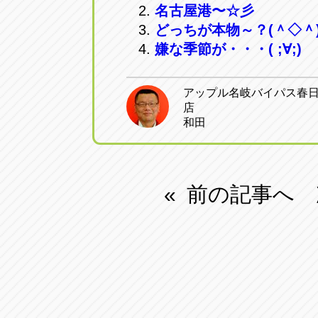
名古屋港〜☆彡
トラック市四日市店
トラック市
どっちが本物～？(＾◇＾
三重県四日市市午起3丁目1番3
059-331-60
嫌な季節が・・・( ;∀;)
アップル名岐バイパス春
店
和田
前の記事へ
«