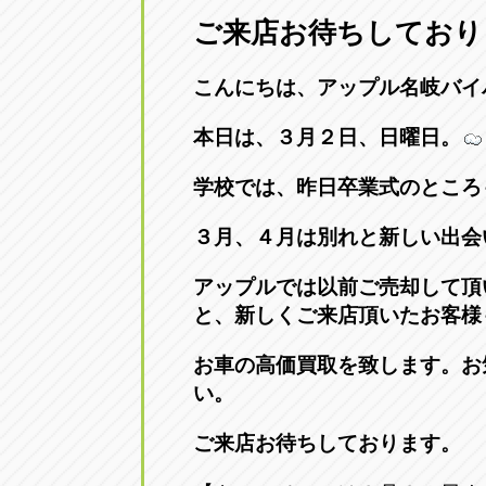
ご来店お待ちしており
愛知県一宮市朝日3-4-12
0586-28-82
こんにちは、アップル名岐バイ
アップル春日井店
アップル春
本日は、３月２日、日曜日。
愛知県春日井市八田町2-1-16
0568-85-02
学校では、昨日卒業式のところ
アップル名岐バイパス春日店
アップル名
３月、４月は別れと新しい出会
愛知県北名古屋市中之郷八反78-
0568-25-53
アップルでは以前ご売却して頂
アップル碧南店
アップル碧
と、新しくご来店頂いたお客様
愛知県碧南市立山町4-32-1
0566-43-44
お車の高価買取を致します。
お
い。
アップル常滑店
アップル常
ご来店お待ちしております。
愛知県常滑市長間37-1
0569-35-66