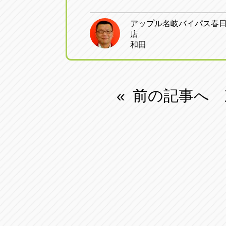
トラック市四日市店
トラック市
アップル名岐バイパス春
三重県四日市市午起3丁目1番3
059-331-60
店
和田
前の記事へ
«