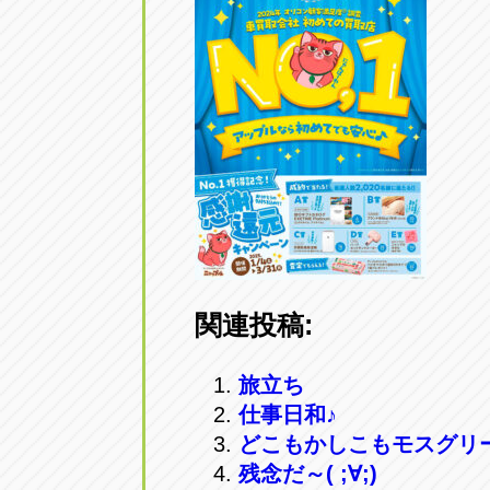
アップル小牧店
アップル小
愛知県小牧市久保新町20
0568-76-81
アップル尾張旭店
アップル尾
愛知県尾張旭市印場元町5-2-8
0561-53-85
アップル岩倉店
アップル岩
愛知県岩倉市大地町長田35-1
0587-66-20
関連投稿:
オートフレンド
オートフレ
愛知県清須市春日砂賀東114
旅立ち
052-400-39
仕事日和♪
どこもかしこもモスグリ
三重
三
残念だ～( ;∀;)