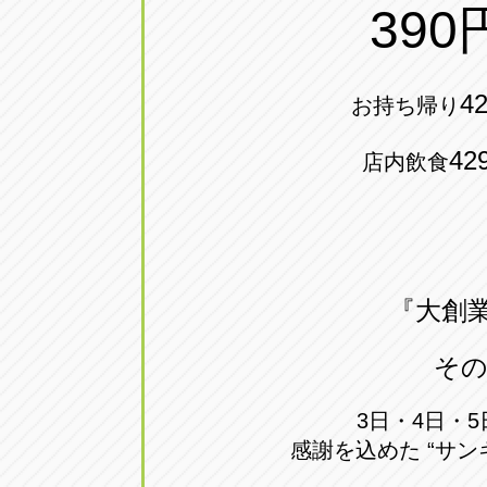
390
トラック市四日市店
トラック市
三重県四日市市午起3丁目1番3
059-331-60
4
お持ち帰り
42
店内飲食
『大創
その
3日・4日・5
感謝を込めた “サン