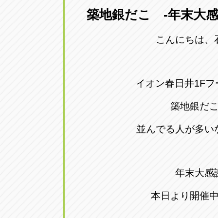
築地銀だこ -年末大感
愛知県一宮市朝日3-4-12
0586-28-82
こんにちは、
アップル春日井店
アップル春
愛知県春日井市八田町2-1-16
0568-85-02
イオン春日井1F
アップル名岐バイパス春日店
アップル名
築地銀だ
愛知県北名古屋市中之郷八反78-
0568-25-53
並んでる人が多い
アップル碧南店
アップル碧
愛知県碧南市立山町4-32-1
0566-43-44
年末大感
アップル常滑店
アップル常
本日より開催
愛知県常滑市長間37-1
0569-35-66