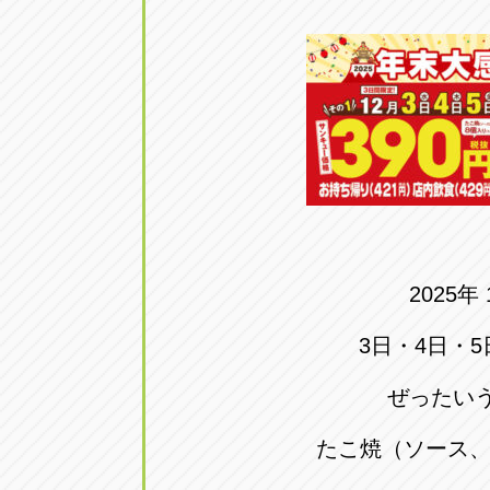
アップル小牧店
アップル小
愛知県小牧市久保新町20
0568-76-81
アップル尾張旭店
アップル尾
愛知県尾張旭市印場元町5-2-8
0561-53-85
アップル岩倉店
アップル岩
愛知県岩倉市大地町長田35-1
0587-66-20
2025年
オートフレンド
オートフレ
3日・4日・5
愛知県清須市春日砂賀東114
052-400-39
ぜったいう
たこ焼（ソース、
三重
三