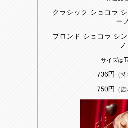
トラック市四日市店
トラック市
クラシック ショコラ 
三重県四日市市午起3丁目1番3
059-331-60
ー
ブロンド ショコラ シ
ノ
T
サイズは
736円
（持
750円
（店