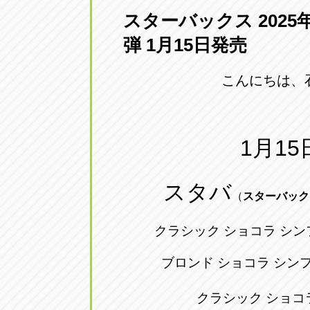
スターバックス 202
愛知県一宮市朝日3-4-12
0586-28-82
弾 1月15日発売
アップル春日井店
アップル春
こんにちは、
愛知県春日井市八田町2-1-16
0568-85-02
アップル名岐バイパス春日店
アップル名
1月15
愛知県北名古屋市中之郷八反78-
0568-25-53
スタバ
アップル碧南店
アップル碧
（
スターバック
愛知県碧南市立山町4-32-1
0566-43-44
クラシック ショコラ シン
アップル常滑店
アップル常
ブロンド ショコラ シン
愛知県常滑市長間37-1
0569-35-66
クラシック ショコラ