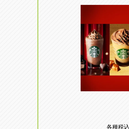
アップル小牧店
アップル小
愛知県小牧市久保新町20
0568-76-81
アップル尾張旭店
アップル尾
愛知県尾張旭市印場元町5-2-8
0561-53-85
アップル岩倉店
アップル岩
愛知県岩倉市大地町長田35-1
0587-66-20
オートフレンド
オートフレ
愛知県清須市春日砂賀東114
052-400-39
三重
三
各種税