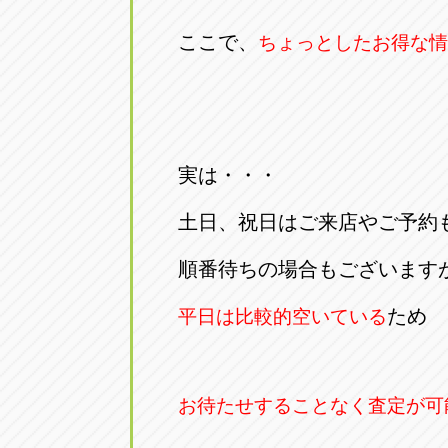
アップル小牧店
アップル小
ここで、
ちょっとしたお得な情
愛知県小牧市久保新町20
0568-76-81
アップル尾張旭店
アップル尾
愛知県尾張旭市印場元町5-2-8
0561-53-85
実は・・・
アップル岩倉店
アップル岩
土日、祝日はご来店やご予約
愛知県岩倉市大地町長田35-1
0587-66-20
順番待ちの場合もございます
オートフレンド
オートフレ
ため
平日は比較的空いている
愛知県清須市春日砂賀東114
052-400-39
お待たせすることなく査定が可
三重
三