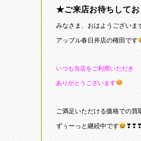
★ご来店お待ちしてお
愛知県一宮市朝日3-4-12
0586-28-82
みなさま、おはようございま
アップル春日井店
アップル春
愛知県春日井市八田町2-1-16
アップル春日井店の権田です
0568-85-02
アップル名岐バイパス春日店
アップル名
いつも当店をご利用いただき
愛知県北名古屋市中之郷八反78-
0568-25-53
ありがとうございます
アップル碧南店
アップル碧
愛知県碧南市立山町4-32-1
0566-43-44
ご満足いただける価格での買
アップル常滑店
アップル常
ずぅーっと継続中です
❣❣
愛知県常滑市長間37-1
0569-35-66