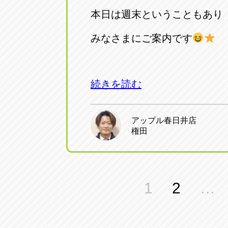
本日は週末ということもあり
みなさまにご案内です
続きを読む
アップル春日井店
権田
投
1
2
…
稿