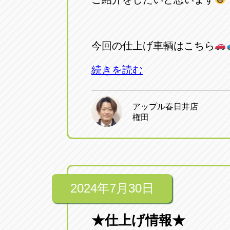
アップル小牧店
アップル小
愛知県小牧市久保新町20
0568-76-81
今回の仕上げ車輌はこちら
アップル尾張旭店
アップル尾
続きを読む
愛知県尾張旭市印場元町5-2-8
0561-53-85
アップル春日井店
アップル岩倉店
アップル岩
権田
愛知県岩倉市大地町長田35-1
0587-66-20
オートフレンド
オートフレ
愛知県清須市春日砂賀東114
052-400-39
2024年7月30日
★仕上げ情報★
三重
三