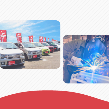
の
ペ
ー
ジ
送
り