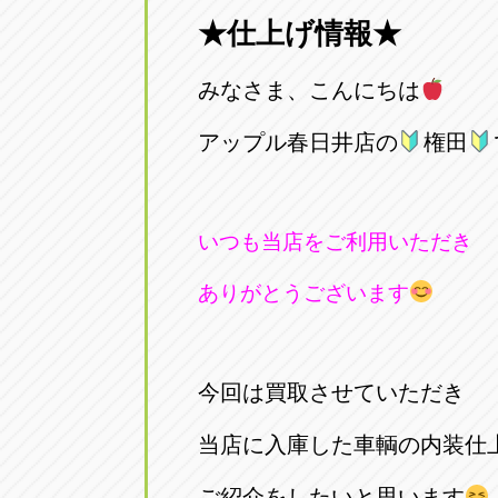
★仕上げ情報★
愛知県一宮市朝日3-4-12
0586-28-82
みなさま、こんにちは
アップル春日井店
アップル春
愛知県春日井市八田町2-1-16
アップル春日井店の
0568-85-02
権田
アップル名岐バイパス春日店
アップル名
いつも当店をご利用いただき
愛知県北名古屋市中之郷八反78-
0568-25-53
ありがとうございます
アップル碧南店
アップル碧
愛知県碧南市立山町4-32-1
0566-43-44
今回は買取させていただき
アップル常滑店
アップル常
当店に入庫した車輌の内装仕
愛知県常滑市長間37-1
0569-35-66
ご紹介をしたいと思います