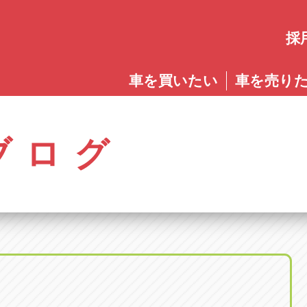
採
愛知
車を買いたい
車を売り
愛知
株式会社ゴトウスバル本社
アップル碧南店
アップ
パス春日店
アップル岩倉店
アップル多
0568-85-5053
0566-43-4400
0572-2
郷八反78-1
愛知県岩倉市大地町長田35-1
岐阜県多治見
アップル春日井中央店
アップル常滑店
アップ
ブログ
オートフレンド
アップル岐
0568-56-0001
0569-35-6600
058-27
32-1
愛知県清須市春日砂賀東114
岐阜県岐阜市
アップル瀬戸店
アップル小牧店
アップ
アップル可
0561-84-5860
0568-76-8118
0574-6
-1
岐阜県可児市
アップル一宮22号店
アップル尾張旭店
アップ
アップル恵
0586-28-8202
0561-53-8501
0573-2
町20
岐阜県恵那市
アップル春日井店
アップル岩倉店
アップ
アップル各
0568-85-0202
0587-66-2021
058-37
町5-2-8
岐阜県各務原
アップル名岐バイパス春日店
オートフレンド
アップ
0568-25-5300
052-400-3953
0584-8