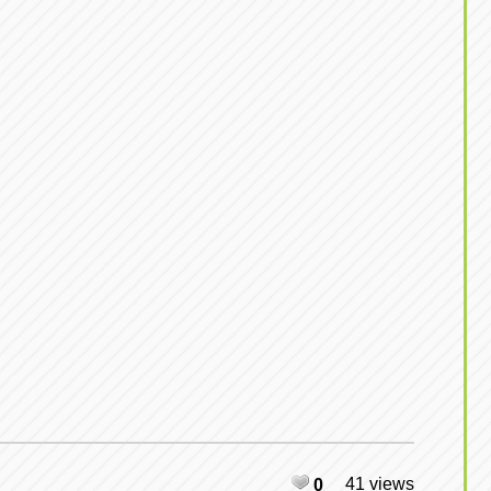
東京
三重
東
アップル世田谷店
アップルかしわ沼南
トラック市四日市店
アップル世田谷店
東京都世田谷区若林5-1-10
千葉県柏市藤ケ谷新田1
059-331-6054
0120-037-315
41 views
0