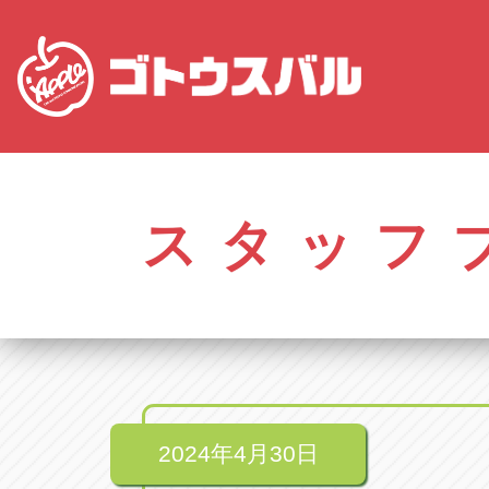
株式会社ゴトウスバル本社
アップル名岐バイ
愛知県春日井市柏井町4-43-1
愛知県北名古屋市中之
スタッフ
アップル春日井中央店
アップル碧南店
愛知県春日井市柏井町4-43-1
愛知県碧南市立山町4-
アップル瀬戸店
アップル常滑店
愛知県瀬戸市美濃池町29-1
愛知県常滑市長間37
アップル一宮22号店
アップル小牧店
愛知県一宮市朝日3-4-12
愛知県小牧市久保新
アップル春日井店
アップル尾張旭店
愛知県春日井市八田町2-1-16
愛知県尾張旭市印場元
2024年4月30日