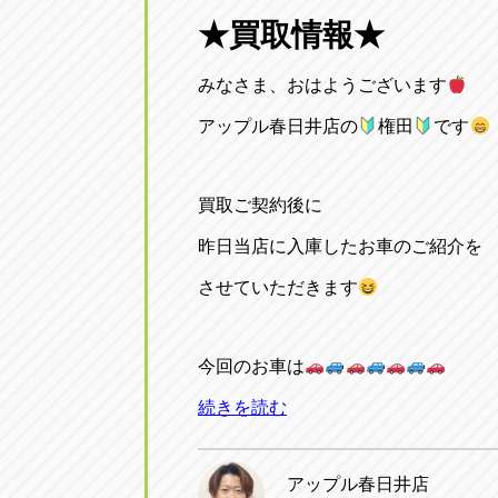
三重
★買取情報★
トラック市四日市店
三重県四日市市午起3丁目1番3号
みなさま、おはようございます
アップル春日井店の
権田
です
買取ご契約後に
昨日当店に入庫したお車のご紹介を
させていただきます
今回のお車は
続きを読む
アップル春日井店