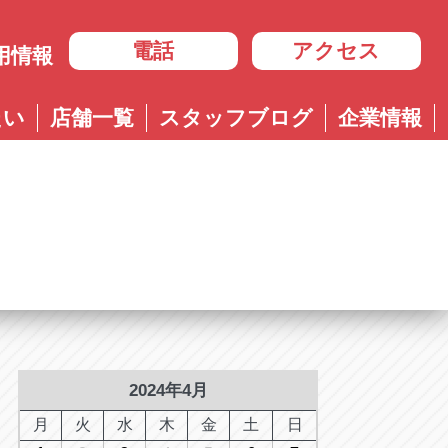
電話
アクセス
用情報
岐阜
たい
店舗一覧
スタッフブログ
企業情報
岐阜
ル多治見店
アップル岐大バイパス大垣店
治見店
アップル大垣IC南店
3-4600
0584-83-8400
市住吉町4-9-1
岐阜県大垣市浅草4-90-3
ル岐阜21号店
阜21号店
アップル岐大バイパス大垣店
8-7771
六条江東2-3-7
岐阜県大垣市和合新町2-51-1
ル可児店
児店
2-6161
下恵土4064-1
ル恵那店
那店
6-3033
長島町正家3-4-1
ル各務原店
務原店
9-0525
2024年4月
市各務おがせ町9-206-1
ル大垣IC南店
月
火
水
木
金
土
日
7-0200