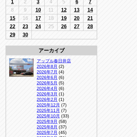
千葉
1
2
3
4
5
6
7
京
千葉
8
9
10
11
12
13
14
店
15
16
17
18
19
20
21
アップルかしわ沼南店
5-3
22
23
24
25
26
27
28
04-7190-1500
29
30
アーカイブ
アップル春日井店
2026年8月
(2)
2026年7月
(4)
2026年6月
(6)
2026年5月
(5)
2026年4月
(6)
2026年3月
(1)
2026年2月
(1)
2025年12月
(7)
2025年11月
(7)
2025年10月
(33)
2025年9月
(58)
2025年8月
(37)
2025年7月
(45)