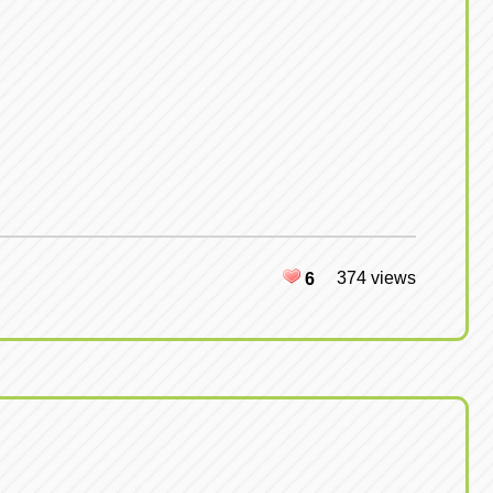
374 views
6