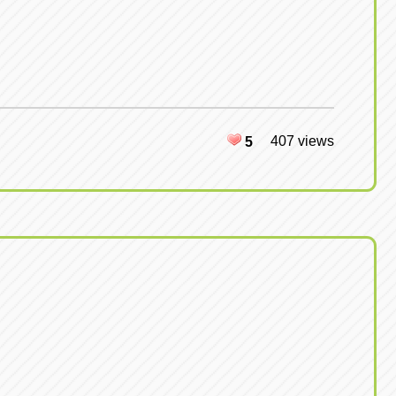
407 views
5