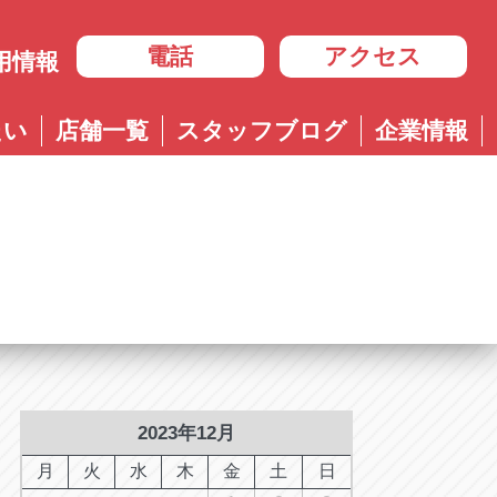
電話
アクセス
用情報
岐阜
たい
店舗一覧
スタッフブログ
企業情報
岐阜
ル多治見店
アップル岐大バイパス大垣店
治見店
アップル大垣IC南店
3-4600
0584-83-8400
市住吉町4-9-1
岐阜県大垣市浅草4-90-3
ル岐阜21号店
阜21号店
アップル岐大バイパス大垣店
8-7771
六条江東2-3-7
岐阜県大垣市和合新町2-51-1
ル可児店
児店
2-6161
下恵土4064-1
ル恵那店
那店
6-3033
長島町正家3-4-1
ル各務原店
務原店
9-0525
2023年12月
市各務おがせ町9-206-1
ル大垣IC南店
月
火
水
木
金
土
日
7-0200