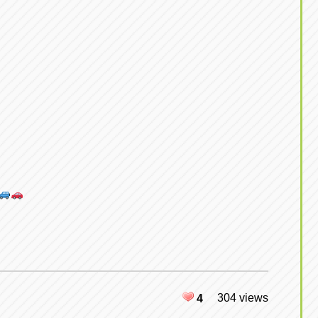
304 views
4