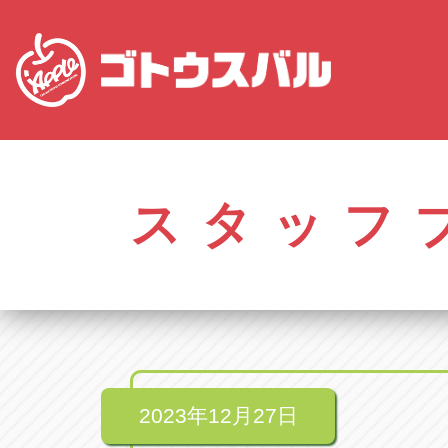
株式会社ゴトウスバル本社
アップル名岐バイ
愛知県春日井市柏井町4-43-1
愛知県北名古屋市中之
スタッフ
アップル春日井中央店
アップル碧南店
愛知県春日井市柏井町4-43-1
愛知県碧南市立山町4-
アップル瀬戸店
アップル常滑店
愛知県瀬戸市美濃池町29-1
愛知県常滑市長間37
アップル一宮22号店
アップル小牧店
愛知県一宮市朝日3-4-12
愛知県小牧市久保新
アップル春日井店
アップル尾張旭店
愛知県春日井市八田町2-1-16
愛知県尾張旭市印場元
2023年12月27日