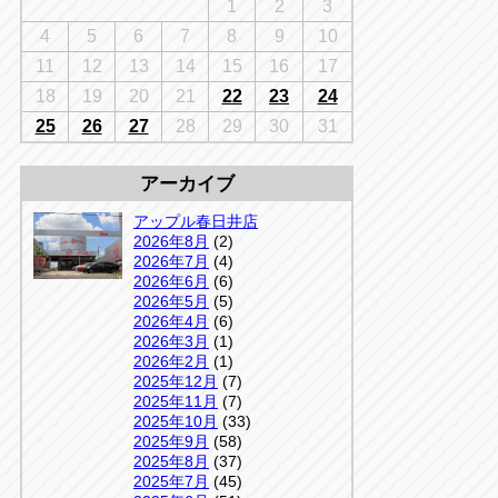
千葉
1
2
3
京
千葉
4
5
6
7
8
9
10
店
11
12
13
14
15
16
17
アップルかしわ沼南店
5-3
18
19
20
21
22
23
24
04-7190-1500
25
26
27
28
29
30
31
アーカイブ
アップル春日井店
2026年8月
(2)
2026年7月
(4)
2026年6月
(6)
2026年5月
(5)
2026年4月
(6)
2026年3月
(1)
2026年2月
(1)
2025年12月
(7)
2025年11月
(7)
2025年10月
(33)
2025年9月
(58)
2025年8月
(37)
2025年7月
(45)