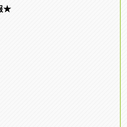
東京
報★
三重
東
アップル世田谷店
アップルかしわ沼南
トラック市四日市店
アップル世田谷店
東京都世田谷区若林5-1-10
千葉県柏市藤ケ谷新田1
059-331-6054
0120-037-315