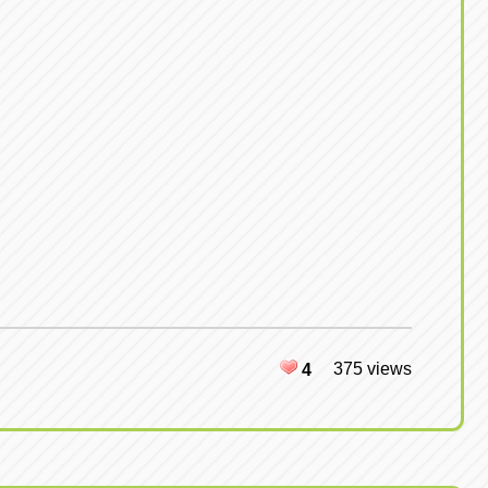
375 views
4