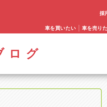
採
愛知
車を買いたい
車を売り
愛知
株式会社ゴトウスバル本社
アップル碧南店
アップ
パス春日店
アップル岩倉店
アップル多
0568-85-5053
0566-43-4400
0572-2
郷八反78-1
愛知県岩倉市大地町長田35-1
岐阜県多治見
アップル春日井中央店
アップル常滑店
アップ
ブログ
オートフレンド
アップル岐
0568-56-0001
0569-35-6600
058-27
32-1
愛知県清須市春日砂賀東114
岐阜県岐阜市
アップル瀬戸店
アップル小牧店
アップ
アップル可
0561-84-5860
0568-76-8118
0574-6
-1
岐阜県可児市
アップル一宮22号店
アップル尾張旭店
アップ
アップル恵
0586-28-8202
0561-53-8501
0573-2
町20
岐阜県恵那市
アップル春日井店
アップル岩倉店
アップ
アップル各
0568-85-0202
0587-66-2021
058-37
町5-2-8
岐阜県各務原
アップル名岐バイパス春日店
オートフレンド
アップ
0568-25-5300
052-400-3953
0584-8