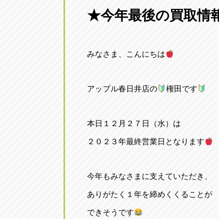
三重
★今年最後の買取情
トラック市四日市店
三重県四日市市午起3丁目1番3号
みなさま、こんにちは
アップル春日井店の
権田です
本日１２月２７日（水）は
２０２３年最終営業日となります
今年もみなさまに支えていただき、
ありがたく１年を締めくくることが
できそうです