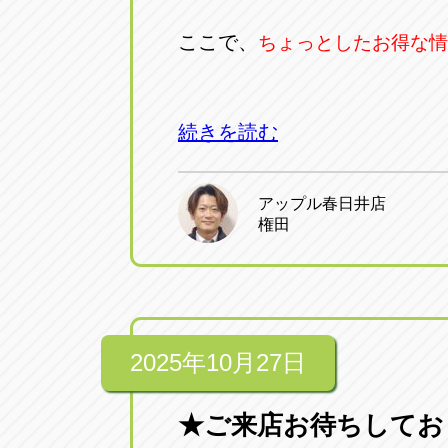
アップル小牧店
アップル小
ここで、
ちょっとしたお得な情
愛知県小牧市久保新町20
0568-76-81
アップル尾張旭店
アップル尾
続きを読む
愛知県尾張旭市印場元町5-2-8
0561-53-85
アップル春日井店
アップル岩倉店
アップル岩
権田
愛知県岩倉市大地町長田35-1
0587-66-20
オートフレンド
オートフレ
愛知県清須市春日砂賀東114
052-400-39
2025年10月27日
★ご来店お待ちしてお
三重
三