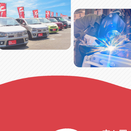
ー
ジ
送
り