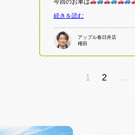
今回のお車は
続きを読む
アップル春日井店
権田
投
1
2
…
稿
の
ペ