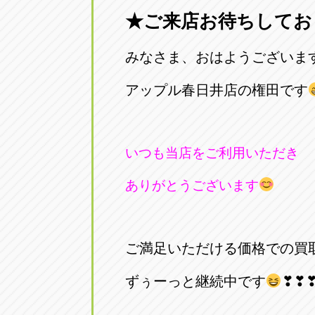
★ご来店お待ちしてお
愛知県一宮市朝日3-4-12
0586-28-82
みなさま、おはようございま
アップル春日井店
アップル春
愛知県春日井市八田町2-1-16
アップル春日井店の権田です
0568-85-02
アップル名岐バイパス春日店
アップル名
いつも当店をご利用いただき
愛知県北名古屋市中之郷八反78-
0568-25-53
ありがとうございます
アップル碧南店
アップル碧
愛知県碧南市立山町4-32-1
0566-43-44
ご満足いただける価格での買
アップル常滑店
アップル常
ずぅーっと継続中です
❣❣
愛知県常滑市長間37-1
0569-35-66