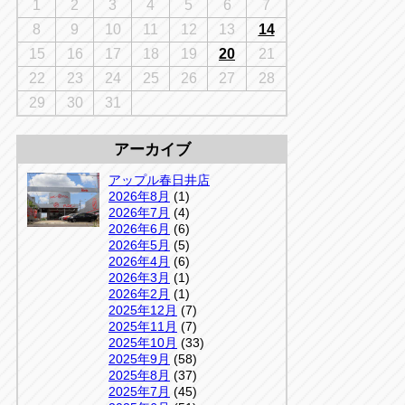
千葉
1
2
3
4
5
6
7
京
千葉
8
9
10
11
12
13
14
店
15
16
17
18
19
20
21
アップルかしわ沼南店
5-3
22
23
24
25
26
27
28
04-7190-1500
29
30
31
アーカイブ
アップル春日井店
2026年8月
(1)
2026年7月
(4)
2026年6月
(6)
2026年5月
(5)
2026年4月
(6)
2026年3月
(1)
2026年2月
(1)
2025年12月
(7)
2025年11月
(7)
2025年10月
(33)
2025年9月
(58)
2025年8月
(37)
2025年7月
(45)