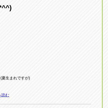
東京
^^)
三重
東
アップル世田谷店
アップルかしわ沼南
トラック市四日市店
アップル世田谷店
東京都世田谷区若林5-1-10
千葉県柏市藤ケ谷新田1
059-331-6054
0120-037-315
。
(夏生まれですが)
を読む