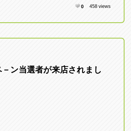
458 views
0
ャンペ－ン当選者が来店されまし