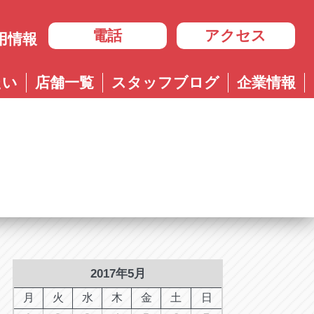
電話
アクセス
用情報
岐阜
たい
店舗一覧
スタッフブログ
企業情報
岐阜
ル多治見店
アップル岐大バイパス大垣店
治見店
アップル大垣IC南店
3-4600
0584-83-8400
市住吉町4-9-1
岐阜県大垣市浅草4-90-3
ル岐阜21号店
阜21号店
アップル岐大バイパス大垣店
8-7771
六条江東2-3-7
岐阜県大垣市和合新町2-51-1
ル可児店
児店
2-6161
下恵土4064-1
ル恵那店
那店
6-3033
長島町正家3-4-1
ル各務原店
務原店
9-0525
2017年5月
市各務おがせ町9-206-1
ル大垣IC南店
月
火
水
木
金
土
日
7-0200