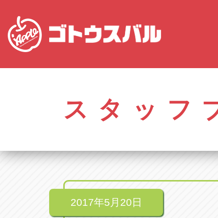
株式会社ゴトウスバル本社
アップル名岐バイ
愛知県春日井市柏井町4-43-1
愛知県北名古屋市中之
スタッフ
アップル春日井中央店
アップル碧南店
愛知県春日井市柏井町4-43-1
愛知県碧南市立山町4-
アップル瀬戸店
アップル常滑店
愛知県瀬戸市美濃池町29-1
愛知県常滑市長間37
アップル一宮22号店
アップル小牧店
愛知県一宮市朝日3-4-12
愛知県小牧市久保新
アップル春日井店
アップル尾張旭店
愛知県春日井市八田町2-1-16
愛知県尾張旭市印場元
2017年5月20日