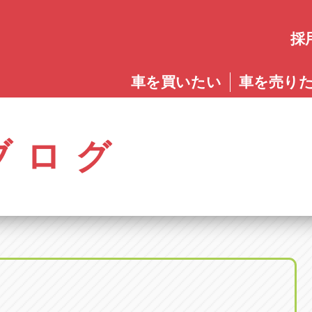
採
愛知
車を買いたい
車を売り
愛知
株式会社ゴトウスバル本社
アップル碧南店
アップ
パス春日店
アップル岩倉店
アップル多
0568-85-5053
0566-43-4400
0572-2
郷八反78-1
愛知県岩倉市大地町長田35-1
岐阜県多治見
アップル春日井中央店
アップル常滑店
アップ
ブログ
オートフレンド
アップル岐
0568-56-0001
0569-35-6600
058-27
32-1
愛知県清須市春日砂賀東114
岐阜県岐阜市
アップル瀬戸店
アップル小牧店
アップ
アップル可
0561-84-5860
0568-76-8118
0574-6
-1
岐阜県可児市
アップル一宮22号店
アップル尾張旭店
アップ
アップル恵
0586-28-8202
0561-53-8501
0573-2
町20
岐阜県恵那市
アップル春日井店
アップル岩倉店
アップ
アップル各
0568-85-0202
0587-66-2021
058-37
町5-2-8
岐阜県各務原
アップル名岐バイパス春日店
オートフレンド
アップ
0568-25-5300
052-400-3953
0584-8