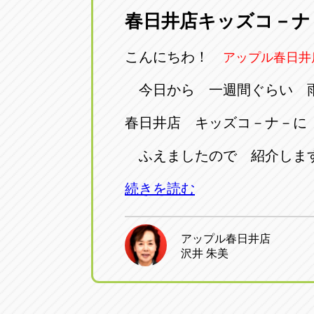
春日井店キッズコ－ナ
愛知県一宮市朝日3-4-12
0586-28-82
こんにちわ！
アップル春日井
アップル春日井店
アップル春
愛知県春日井市八田町2-1-16
今日から 一週間ぐらい 
0568-85-02
春日井店 キッズコ－ナ－に
アップル名岐バイパス春日店
アップル名
ふえましたので 紹介しま
愛知県北名古屋市中之郷八反78-
0568-25-53
続きを読む
アップル碧南店
アップル碧
愛知県碧南市立山町4-32-1
0566-43-44
アップル春日井店
沢井 朱美
アップル常滑店
アップル常
愛知県常滑市長間37-1
0569-35-66