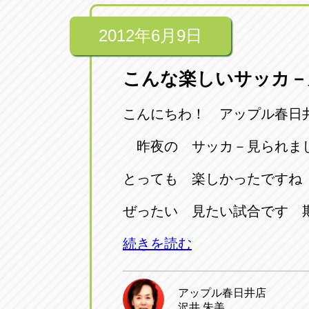
アップル小牧店
アップル小
2012年6月9日
愛知県小牧市久保新町20
0568-76-81
こんな楽しいサッカ－
アップル尾張旭店
アップル尾
愛知県尾張旭市印場元町5-2-8
0561-53-85
こんにちわ！ アップル春日
昨夜の サッカ－見られま
アップル岩倉店
アップル岩
愛知県岩倉市大地町長田35-1
0587-66-20
とっても 楽しかったですね
ぜったい 見たい試合です 
オートフレンド
オートフレ
愛知県清須市春日砂賀東114
052-400-39
続きを読む
アップル春日井店
三重
三
沢井 朱美