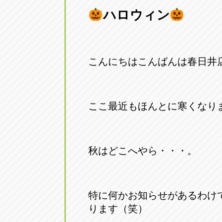
ハロウィン
愛知県一宮市朝日3-4-12
0586-28-82
アップル春日井店
アップル春
こんにちはこんばんは春日井店
愛知県春日井市八田町2-1-16
0568-85-02
アップル名岐バイパス春日店
アップル名
ここ最近もほんとに寒くなりました
愛知県北名古屋市中之郷八反78-
0568-25-53
アップル碧南店
アップル碧
秋はどこへやら・・・。
愛知県碧南市立山町4-32-1
0566-43-44
アップル常滑店
アップル常
特に何かお知らせがあるわけ
愛知県常滑市長間37-1
0569-35-66
ります（笑）