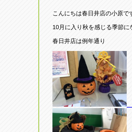
トラック市四日市店
トラック市
こんにちは春日井店の小原です
三重県四日市市午起3丁目1番3
059-331-60
10月に入り秋を感じる季節に
春日井店は例年通り