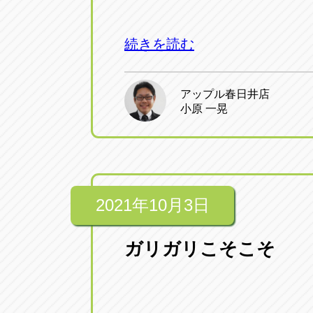
アップル小牧店
アップル小
続きを読む
愛知県小牧市久保新町20
0568-76-81
アップル尾張旭店
アップル尾
アップル春日井店
小原 一晃
愛知県尾張旭市印場元町5-2-8
0561-53-85
アップル岩倉店
アップル岩
愛知県岩倉市大地町長田35-1
0587-66-20
2021年10月3日
オートフレンド
オートフレ
愛知県清須市春日砂賀東114
ガリガリこそこそ
052-400-39
三重
三