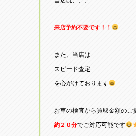
当店は、、、
トラック市四日市店
トラック市
三重県四日市市午起3丁目1番3
059-331-60
来店予約不要です！！
また、当店は
スピード査定
を心がけております
お車の検査から買取金額のご
でご対応可能です
約２０分