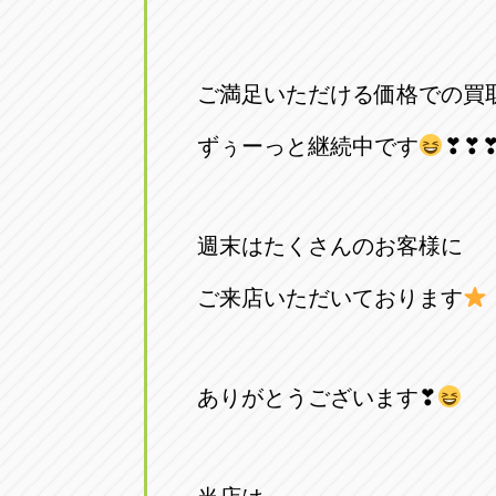
アップル小牧店
アップル小
愛知県小牧市久保新町20
0568-76-81
ご満足いただける価格での買
アップル尾張旭店
アップル尾
ずぅーっと継続中です
❣❣
愛知県尾張旭市印場元町5-2-8
0561-53-85
アップル岩倉店
アップル岩
週末はたくさんのお客様に
愛知県岩倉市大地町長田35-1
0587-66-20
ご来店いただいております
オートフレンド
オートフレ
愛知県清須市春日砂賀東114
052-400-39
ありがとうございます❣
三重
三