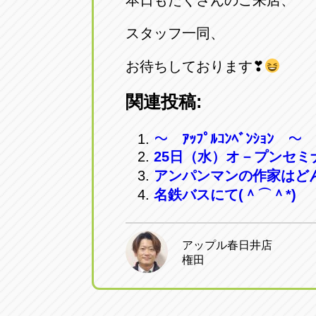
本日もたくさんのご来店、
スタッフ一同、
お待ちしております❣
関連投稿:
～ ｱｯﾌﾟﾙｺﾝﾍﾞﾝｼｮﾝ ～
25日（水）オ－プンセ
アンパンマンの作家はど
名鉄バスにて(＾⌒＾*)
アップル春日井店
権田