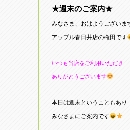
★週末のご案内★
愛知県一宮市朝日3-4-12
0586-28-82
みなさま、おはようございま
アップル春日井店
アップル春
愛知県春日井市八田町2-1-16
アップル春日井店の権田です
0568-85-02
アップル名岐バイパス春日店
アップル名
いつも当店をご利用いただき
愛知県北名古屋市中之郷八反78-
0568-25-53
ありがとうございます
アップル碧南店
アップル碧
愛知県碧南市立山町4-32-1
0566-43-44
本日は週末ということもあり
アップル常滑店
アップル常
みなさまにご案内です
愛知県常滑市長間37-1
0569-35-66