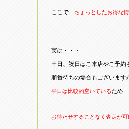
アップル小牧店
アップル小
ここで、
ちょっとしたお得な情
愛知県小牧市久保新町20
0568-76-81
アップル尾張旭店
アップル尾
愛知県尾張旭市印場元町5-2-8
0561-53-85
実は・・・
アップル岩倉店
アップル岩
土日、祝日はご来店やご予約
愛知県岩倉市大地町長田35-1
0587-66-20
順番待ちの場合もございます
オートフレンド
オートフレ
ため
平日は比較的空いている
愛知県清須市春日砂賀東114
052-400-39
お待たせすることなく査定が可
三重
三