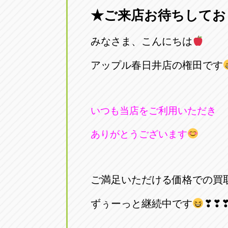
★ご来店お待ちしてお
愛知県一宮市朝日3-4-12
0586-28-82
みなさま、こんにちは
アップル春日井店
アップル春
愛知県春日井市八田町2-1-16
アップル春日井店の権田です
0568-85-02
アップル名岐バイパス春日店
アップル名
いつも当店をご利用いただき
愛知県北名古屋市中之郷八反78-
0568-25-53
ありがとうございます
アップル碧南店
アップル碧
愛知県碧南市立山町4-32-1
0566-43-44
ご満足いただける価格での買
アップル常滑店
アップル常
ずぅーっと継続中です
❣❣
愛知県常滑市長間37-1
0569-35-66