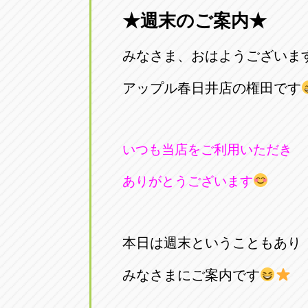
★週末のご案内★
愛知県一宮市朝日3-4-12
0586-28-82
みなさま、おはようございま
アップル春日井店
アップル春
愛知県春日井市八田町2-1-16
アップル春日井店の権田です
0568-85-02
アップル名岐バイパス春日店
アップル名
いつも当店をご利用いただき
愛知県北名古屋市中之郷八反78-
0568-25-53
ありがとうございます
アップル碧南店
アップル碧
愛知県碧南市立山町4-32-1
0566-43-44
本日は週末ということもあり
アップル常滑店
アップル常
みなさまにご案内です
愛知県常滑市長間37-1
0569-35-66