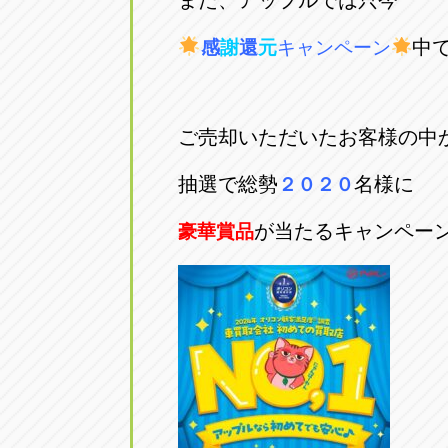
また、アップルでは只今
中
感
謝
還
元
キャンペーン
ご売却いただいたお客様の中
抽選で総勢
名様に
２０２０
が当たるキャンペー
豪華賞品