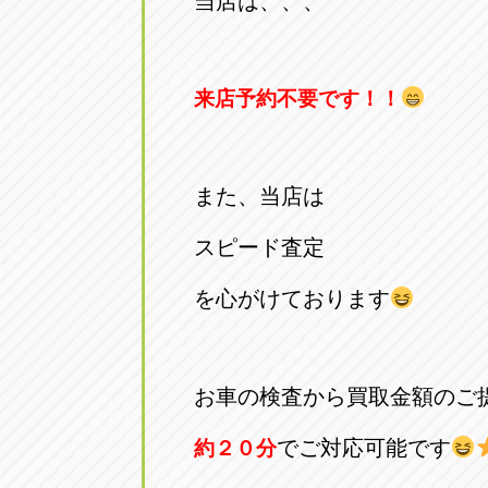
当店は、、、
トラック市四日市店
トラック市
三重県四日市市午起3丁目1番3
059-331-60
来店予約不要です！！
また、当店は
スピード査定
を心がけております
お車の検査から買取金額のご
でご対応可能です
約２０分