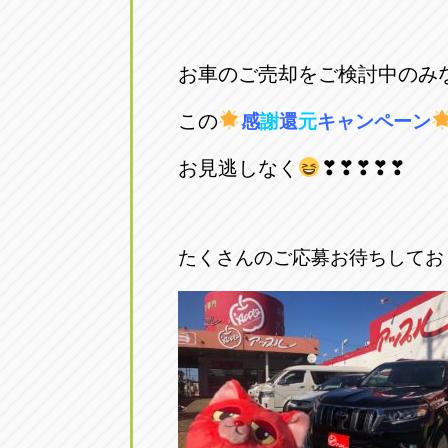
お車のご売却をご検討中のみ
この
感
謝
還
元
キャンペーン
お見逃しなく
❣❣❣❣❣
たくさんのご応募お待ちしてお