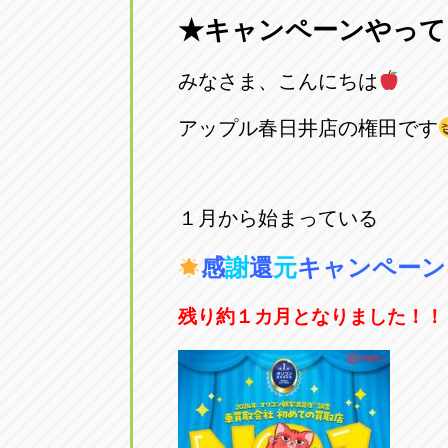
★キャンペーンやって
愛知県一宮市朝日3-4-12
0586-28-82
みなさま、こんにちは
アップル春日井店
アップル春
愛知県春日井市八田町2-1-16
アップル春日井店の権田です
0568-85-02
アップル名岐バイパス春日店
アップル名
１月から始まっている
愛知県北名古屋市中之郷八反78-
0568-25-53
感
謝
還
元
キャンペーン
アップル碧南店
アップル碧
残り約１カ月となりました！！
愛知県碧南市立山町4-32-1
0566-43-44
アップル常滑店
アップル常
愛知県常滑市長間37-1
0569-35-66