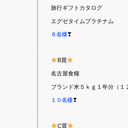
トラック市四日市店
トラック市
旅行ギフトカタログ
三重県四日市市午起3丁目1番3
059-331-60
エグゼタイムプラチナム
❣
６名様
B賞
名古屋食糧
ブランド米５ｋｇ１年分（１
❣
１０名様
C賞