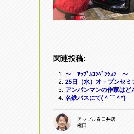
関連投稿:
～ ｱｯﾌﾟﾙｺﾝﾍﾞﾝｼｮﾝ ～
25日（水）オ－プンセ
アンパンマンの作家はど
名鉄バスにて(＾⌒＾*)
アップル春日井店
権田