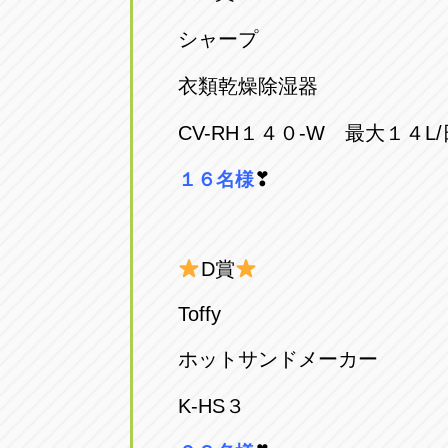
シャープ
衣類乾燥除湿器
CV-RH１４０-W 最大１４L/
❣
１６名様
D賞
Toffy
ホットサンドメーカー
K-HS３