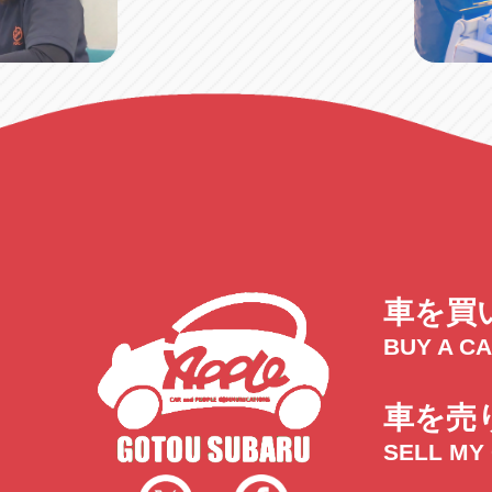
車を買
BUY A C
車を売
SELL MY