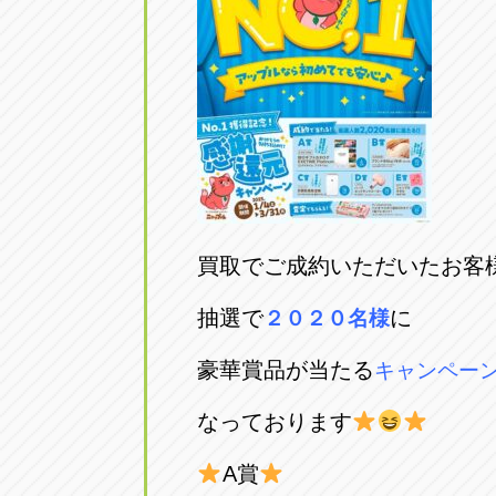
アップル小牧店
アップル小
愛知県小牧市久保新町20
0568-76-81
アップル尾張旭店
アップル尾
愛知県尾張旭市印場元町5-2-8
0561-53-85
アップル岩倉店
アップル岩
買取でご成約いただいたお客
愛知県岩倉市大地町長田35-1
0587-66-20
抽選で
に
２０２０名様
オートフレンド
オートフレ
豪華賞品が当たる
キャンペー
愛知県清須市春日砂賀東114
052-400-39
なっております
A賞
三重
三