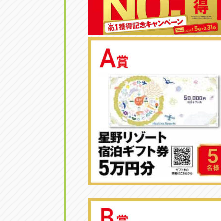
トラック市四日市店
トラック市
三重県四日市市午起3丁目1番3
059-331-60