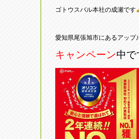
アップル小牧店
アップル小
ゴトウスバル本社の成瀬です
愛知県小牧市久保新町20
0568-76-81
愛知県尾張旭市にあるアップ
アップル尾張旭店
アップル尾
愛知県尾張旭市印場元町5-2-8
0561-53-85
キャンペーン
中で
アップル岩倉店
アップル岩
愛知県岩倉市大地町長田35-1
0587-66-20
オートフレンド
オートフレ
愛知県清須市春日砂賀東114
052-400-39
三重
三