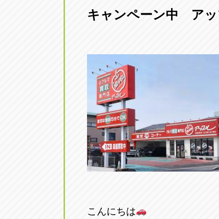
キャンペーン中 アッ
愛知県一宮市朝日3-4-12
0586-28-82
アップル春日井店
アップル春
愛知県春日井市八田町2-1-16
0568-85-02
アップル名岐バイパス春日店
アップル名
愛知県北名古屋市中之郷八反78-
0568-25-53
アップル碧南店
アップル碧
愛知県碧南市立山町4-32-1
0566-43-44
アップル常滑店
アップル常
愛知県常滑市長間37-1
0569-35-66
こんにちは