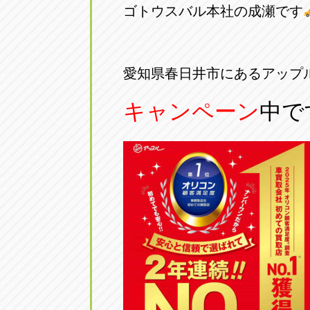
ゴトウスバル本社の成瀬です
アップル小牧店
アップル小
愛知県小牧市久保新町20
0568-76-81
愛知県春日井市にあるアップ
アップル尾張旭店
アップル尾
キャンペーン
中で
愛知県尾張旭市印場元町5-2-8
0561-53-85
アップル岩倉店
アップル岩
愛知県岩倉市大地町長田35-1
0587-66-20
オートフレンド
オートフレ
愛知県清須市春日砂賀東114
052-400-39
三重
三