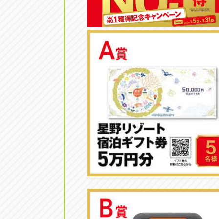
トラック市四日市店
トラック市
三重県四日市市午起3丁目1番3
059-331-60