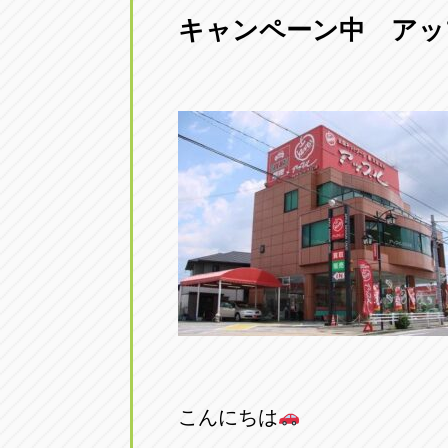
キャンペーン中 アッ
愛知県一宮市朝日3-4-12
0586-28-82
アップル春日井店
アップル春
愛知県春日井市八田町2-1-16
0568-85-02
アップル名岐バイパス春日店
アップル名
愛知県北名古屋市中之郷八反78-
0568-25-53
アップル碧南店
アップル碧
愛知県碧南市立山町4-32-1
0566-43-44
アップル常滑店
アップル常
愛知県常滑市長間37-1
0569-35-66
こんにちは