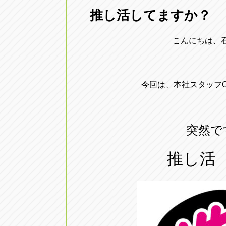
推し活してますか？
愛知県一宮市朝日3-4-12
0586-28-82
こんにちは、
アップル春日井店
アップル春
愛知県春日井市八田町2-1-16
0568-85-02
今回は、本社スタッフ
アップル名岐バイパス春日店
アップル名
愛知県北名古屋市中之郷八反78-
0568-25-53
突然で
アップル碧南店
アップル碧
推し活
愛知県碧南市立山町4-32-1
0566-43-44
アップル常滑店
アップル常
愛知県常滑市長間37-1
0569-35-66