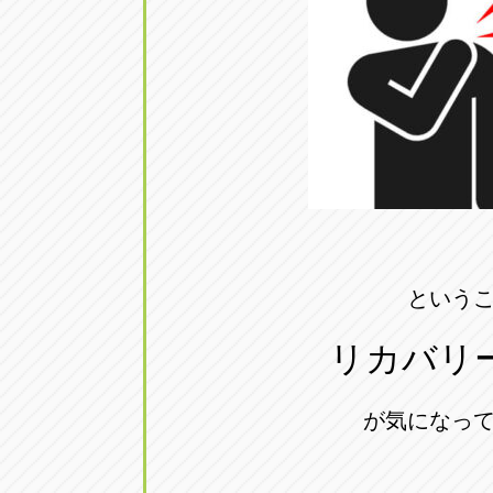
アップル小牧店
アップル小
愛知県小牧市久保新町20
0568-76-81
アップル尾張旭店
アップル尾
愛知県尾張旭市印場元町5-2-8
0561-53-85
アップル岩倉店
アップル岩
愛知県岩倉市大地町長田35-1
0587-66-20
という
オートフレンド
オートフレ
リカバリ
愛知県清須市春日砂賀東114
052-400-39
が気になっ
三重
三