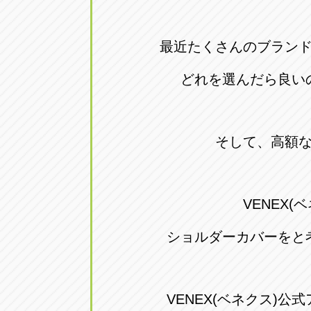
トラック市四日市店
トラック市
三重県四日市市午起3丁目1番3
059-331-60
最近たくさんのブラン
どれを選んだら良い
そして、高額
VENEX(
ショルダーカバーをと
VENEX(ベネクス)公