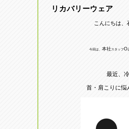
リカバリーウェア
愛知県一宮市朝日3-4-12
0586-28-82
こんにちは、
アップル春日井店
アップル春
愛知県春日井市八田町2-1-16
0568-85-02
本社
O
今回は、
スタッフ
アップル名岐バイパス春日店
アップル名
愛知県北名古屋市中之郷八反78-
0568-25-53
最近、
アップル碧南店
アップル碧
首・肩こりに悩
愛知県碧南市立山町4-32-1
0566-43-44
アップル常滑店
アップル常
愛知県常滑市長間37-1
0569-35-66