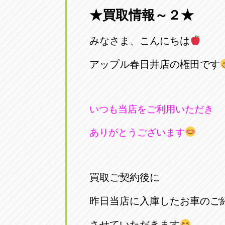
★買取情報～２★
愛知県一宮市朝日3-4-12
0586-28-82
みなさま、こんにちは
アップル春日井店
アップル春
愛知県春日井市八田町2-1-16
アップル春日井店の権田です
0568-85-02
アップル名岐バイパス春日店
アップル名
いつも当店をご利用いただき
愛知県北名古屋市中之郷八反78-
0568-25-53
ありがとうございます
アップル碧南店
アップル碧
愛知県碧南市立山町4-32-1
0566-43-44
買取ご契約後に
アップル常滑店
アップル常
昨日当店に入庫したお車のご
愛知県常滑市長間37-1
0569-35-66
させていただきます