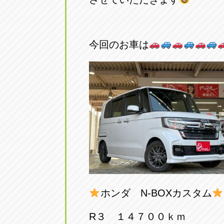
アップル小牧店
アップル小
愛知県小牧市久保新町20
0568-76-81
今回のお車は
アップル尾張旭店
アップル尾
愛知県尾張旭市印場元町5-2-8
0561-53-85
アップル岩倉店
アップル岩
愛知県岩倉市大地町長田35-1
0587-66-20
オートフレンド
オートフレ
愛知県清須市春日砂賀東114
052-400-39
ホンダ N-BOXカスタム
三重
三
R３ １４７００ｋｍ