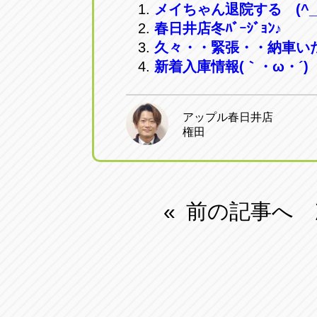
メイちゃん退院する (^_-
春日井店冬ﾊﾞｰｼﾞｮﾝ♪
久々・・緊張・・納車い
新着入庫情報(｀・ω・´)
アップル春日井店
権田
前の記事へ
«