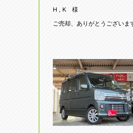
トラック市四日市店
トラック市
H , K 様
三重県四日市市午起3丁目1番3
059-331-60
ご売却、ありがとうございま