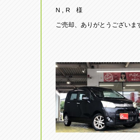
トラック市四日市店
トラック市
N , R 様
三重県四日市市午起3丁目1番3
059-331-60
ご売却、ありがとうございま