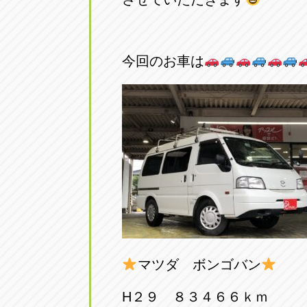
アップル小牧店
アップル小
愛知県小牧市久保新町20
0568-76-81
今回のお車は
アップル尾張旭店
アップル尾
愛知県尾張旭市印場元町5-2-8
0561-53-85
アップル岩倉店
アップル岩
愛知県岩倉市大地町長田35-1
0587-66-20
オートフレンド
オートフレ
愛知県清須市春日砂賀東114
052-400-39
マツダ ボンゴバン
三重
三
H２９ ８３４６６ｋｍ