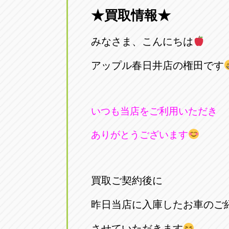
★買取情報★
愛知県一宮市朝日3-4-12
0586-28-82
みなさま、こんにちは
アップル春日井店
アップル春
愛知県春日井市八田町2-1-16
アップル春日井店の権田です
0568-85-02
アップル名岐バイパス春日店
アップル名
いつも当店をご利用いただき
愛知県北名古屋市中之郷八反78-
0568-25-53
ありがとうございます
アップル碧南店
アップル碧
愛知県碧南市立山町4-32-1
0566-43-44
買取ご契約後に
アップル常滑店
アップル常
昨日当店に入庫したお車のご
愛知県常滑市長間37-1
0569-35-66
させていただきます