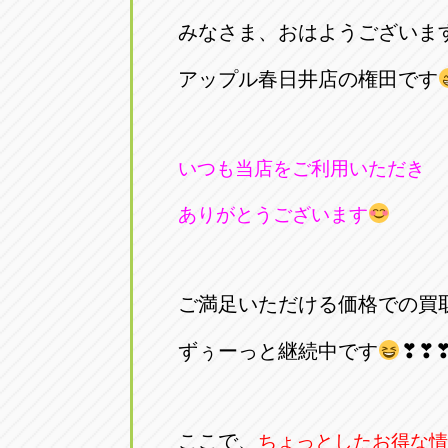
トラック市四日市店
トラック市
みなさま、おはようございま
三重県四日市市午起3丁目1番3
059-331-60
アップル春日井店の権田です
いつも当店をご利用いただき
ありがとうございます
ご満足いただける価格での買
ずぅーっと継続中です
❣❣
ここで、
ちょっとしたお得な情