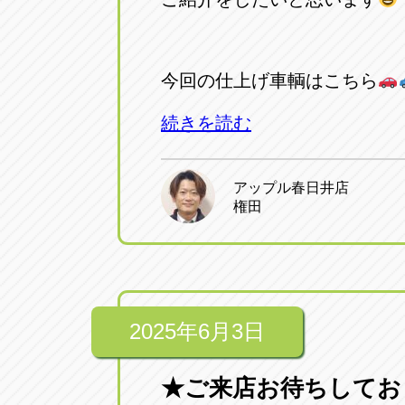
アップル小牧店
アップル小
愛知県小牧市久保新町20
0568-76-81
今回の仕上げ車輌はこちら
アップル尾張旭店
アップル尾
続きを読む
愛知県尾張旭市印場元町5-2-8
0561-53-85
アップル春日井店
アップル岩倉店
アップル岩
権田
愛知県岩倉市大地町長田35-1
0587-66-20
オートフレンド
オートフレ
愛知県清須市春日砂賀東114
052-400-39
2025年6月3日
★ご来店お待ちしてお
三重
三