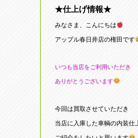
★仕上げ情報★
愛知県一宮市朝日3-4-12
0586-28-82
みなさま、こんにちは
アップル春日井店
アップル春
愛知県春日井市八田町2-1-16
アップル春日井店の権田です
0568-85-02
アップル名岐バイパス春日店
アップル名
いつも当店をご利用いただき
愛知県北名古屋市中之郷八反78-
0568-25-53
ありがとうございます
アップル碧南店
アップル碧
愛知県碧南市立山町4-32-1
0566-43-44
今回は買取させていただき
アップル常滑店
アップル常
当店に入庫した車輌の内装仕
愛知県常滑市長間37-1
0569-35-66
ご紹介をしたいと思います