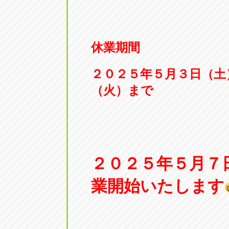
アップル小牧店
アップル小
愛知県小牧市久保新町20
0568-76-81
休業期間
アップル尾張旭店
アップル尾
２０２５年５月３日（土
愛知県尾張旭市印場元町5-2-8
0561-53-85
（火）まで
アップル岩倉店
アップル岩
愛知県岩倉市大地町長田35-1
0587-66-20
２０２５年５月７
オートフレンド
オートフレ
愛知県清須市春日砂賀東114
052-400-39
業開始いたします
三重
三