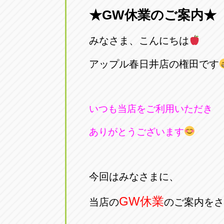
★GW休業のご案内★
愛知県一宮市朝日3-4-12
0586-28-82
みなさま、こんにちは
アップル春日井店
アップル春
愛知県春日井市八田町2-1-16
アップル春日井店の権田です
0568-85-02
アップル名岐バイパス春日店
アップル名
いつも当店をご利用いただき
愛知県北名古屋市中之郷八反78-
0568-25-53
ありがとうございます
アップル碧南店
アップル碧
愛知県碧南市立山町4-32-1
0566-43-44
今回はみなさまに、
アップル常滑店
アップル常
GW休業
当店の
のご案内をさ
愛知県常滑市長間37-1
0569-35-66