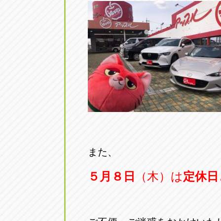
トラック市四日市店
トラック市
三重県四日市市午起3丁目1番3
059-331-60
また、
５月８日
（木）は
定休日