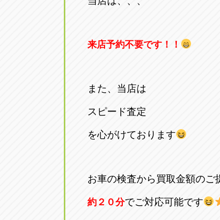
当店は、、、
トラック市四日市店
トラック市
三重県四日市市午起3丁目1番3
059-331-60
来店予約不要です！！
また、当店は
スピード査定
を心がけております
お車の検査から買取金額のご
でご対応可能です
約２０分