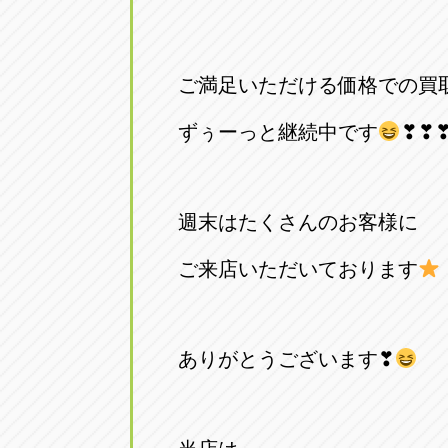
アップル小牧店
アップル小
愛知県小牧市久保新町20
0568-76-81
ご満足いただける価格での買
アップル尾張旭店
アップル尾
ずぅーっと継続中です
❣❣
愛知県尾張旭市印場元町5-2-8
0561-53-85
アップル岩倉店
アップル岩
週末はたくさんのお客様に
愛知県岩倉市大地町長田35-1
0587-66-20
ご来店いただいております
オートフレンド
オートフレ
愛知県清須市春日砂賀東114
052-400-39
ありがとうございます❣
三重
三