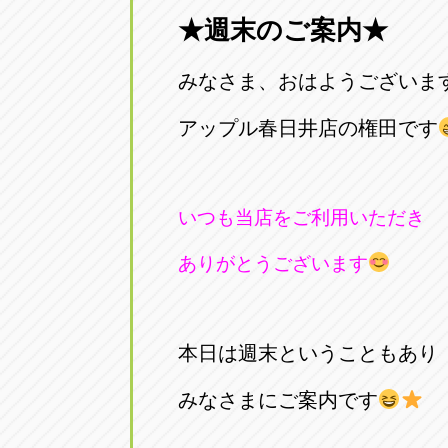
★週末のご案内★
愛知県一宮市朝日3-4-12
0586-28-82
みなさま、おはようございま
アップル春日井店
アップル春
愛知県春日井市八田町2-1-16
アップル春日井店の権田です
0568-85-02
アップル名岐バイパス春日店
アップル名
いつも当店をご利用いただき
愛知県北名古屋市中之郷八反78-
0568-25-53
ありがとうございます
アップル碧南店
アップル碧
愛知県碧南市立山町4-32-1
0566-43-44
本日は週末ということもあり
アップル常滑店
アップル常
みなさまにご案内です
愛知県常滑市長間37-1
0569-35-66