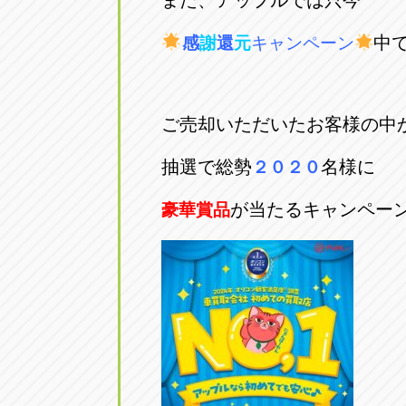
また、アップルでは只今
中
感
謝
還
元
キャンペーン
ご売却いただいたお客様の中
抽選で総勢
名様に
２０２０
が当たるキャンペー
豪華賞品