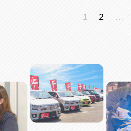
投
1
2
…
稿
の
ペ
ー
ジ
送