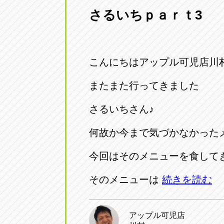
さるいちｐａｒｔ3
愛知県一宮市朝日3-4-12
0586-28-82
アップル春日井店
アップル春
こんにちはアップル可児店川村
愛知県春日井市八田町2-1-16
0568-85-02
またまた行ってきました
アップル名岐バイパス春日店
アップル名
さるいちさん♪
愛知県北名古屋市中之郷八反78-
0568-25-53
何故か今まで気づかなかった
アップル碧南店
アップル碧
今回はそのメニューを食して
愛知県碧南市立山町4-32-1
0566-43-44
そのメニューは
続きを読む
アップル常滑店
アップル常
愛知県常滑市長間37-1
0569-35-66
アップル可児店