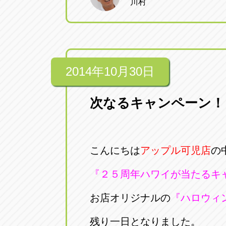
川村
アップル小牧店
アップル小
愛知県小牧市久保新町20
0568-76-81
アップル尾張旭店
アップル尾
2014年10月30日
愛知県尾張旭市印場元町5-2-8
0561-53-85
次なるキャンペーン！
アップル岩倉店
アップル岩
愛知県岩倉市大地町長田35-1
0587-66-20
こんにちは
アップル可児店
の
オートフレンド
オートフレ
『２５周年ハワイが当たるキ
愛知県清須市春日砂賀東114
052-400-39
お店オリジナルの
『ハロウィ
三重
三
残り一日となりました。