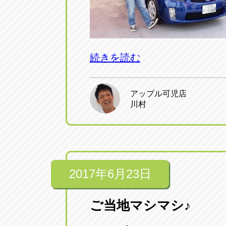
アップル小牧店
アップル小
愛知県小牧市久保新町20
0568-76-81
続きを読む
アップル尾張旭店
アップル尾
愛知県尾張旭市印場元町5-2-8
0561-53-85
アップル可児店
川村
アップル岩倉店
アップル岩
愛知県岩倉市大地町長田35-1
0587-66-20
オートフレンド
オートフレ
2017年6月23日
愛知県清須市春日砂賀東114
052-400-39
ご当地マシマシ♪
三重
三