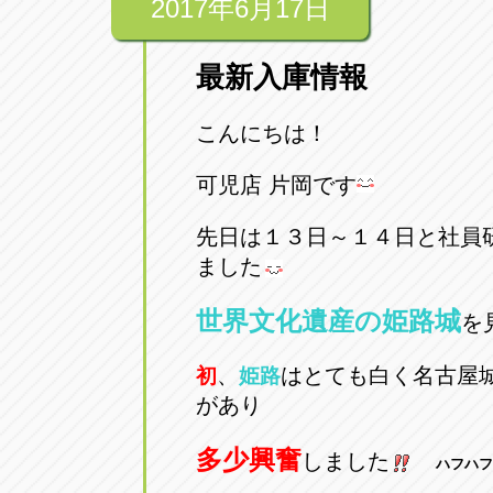
2017年6月17日
最新入庫情報
こんにちは！
可児店 片岡です
先日は１３日～１４日と社員
ました
世界文化遺産の姫路城
を
、
はとても白く名古屋
初
姫路
があり
多少興奮
しました
ハフハフ