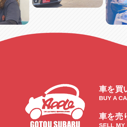
車を買
BUY A C
車を売
SELL MY