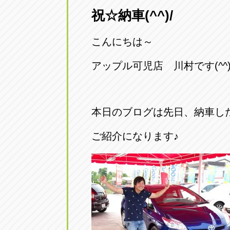
祝☆納車(^^)/
愛知県一宮市朝日3-4-12
0586-28-82
こんにちは～
アップル春日井店
アップル春
愛知県春日井市八田町2-1-16
アップル可児店 川村です(^^)
0568-85-02
アップル名岐バイパス春日店
アップル名
本日のブログは先日、納車し
愛知県北名古屋市中之郷八反78-
0568-25-53
ご紹介になります♪
アップル碧南店
アップル碧
愛知県碧南市立山町4-32-1
0566-43-44
アップル常滑店
アップル常
愛知県常滑市長間37-1
0569-35-66