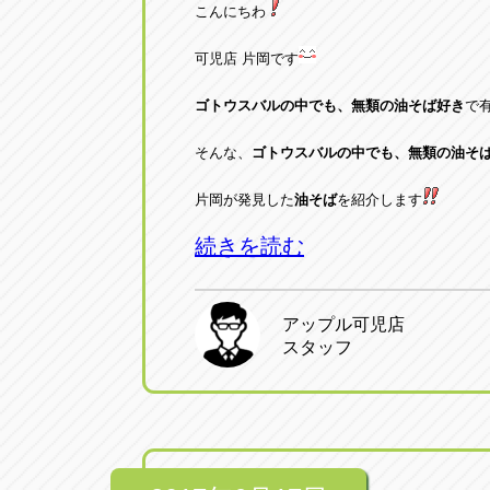
こんにちわ
トラック市四日市店
トラック市
可児店 片岡です
三重県四日市市午起3丁目1番3
059-331-60
ゴトウスバルの中でも、無類の油そば好き
で
そんな、
ゴトウスバルの中でも、無類の油そ
片岡が発見した
油そば
を紹介します
続きを読む
アップル可児店
スタッフ