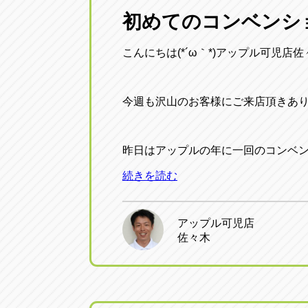
三重
初めてのコンベンシ
トラック市四日市店
三重県四日市市午起3丁目1番3号
こんにちは(*´ω｀*)アップル可児店
今週も沢山のお客様にご来店頂きありがと
昨日はアップルの年に一回のコンベ
続きを読む
アップル可児店
佐々木