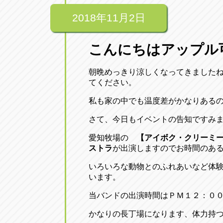
2018年11月2日
こんにちはアップル
朝晩めっきり涼しくなってきました
てください。
私も家の中でも温度差がかなりある
さて、今日もイベントの告知ですみ
愛知牧場の
【アイボク・クリーミ
ストラ
が出演しますのでお時間のあ
いろいろな動物とのふれあいなど体
います。
当バンドの出演時間はＰＭ１２：０
かなりの長丁場になります、体力持