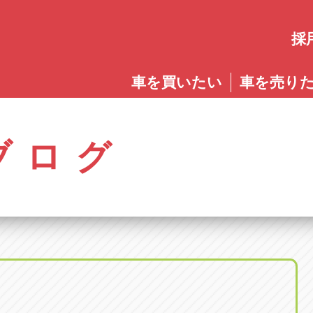
採
愛知
車を買いたい
車を売り
愛知
株式会社ゴトウスバル本社
アップル碧南店
アップ
パス春日店
アップル岩倉店
アップル多
0568-85-5053
0566-43-4400
0572-2
郷八反78-1
愛知県岩倉市大地町長田35-1
岐阜県多治見
アップル春日井中央店
アップル常滑店
アップ
ブログ
オートフレンド
アップル岐
0568-56-0001
0569-35-6600
058-27
32-1
愛知県清須市春日砂賀東114
岐阜県岐阜市
アップル瀬戸店
アップル小牧店
アップ
アップル可
0561-84-5860
0568-76-8118
0574-6
-1
岐阜県可児市
アップル一宮22号店
アップル尾張旭店
アップ
アップル恵
0586-28-8202
0561-53-8501
0573-2
町20
岐阜県恵那市
アップル春日井店
アップル岩倉店
アップ
アップル各
0568-85-0202
0587-66-2021
058-37
町5-2-8
岐阜県各務原
アップル名岐バイパス春日店
オートフレンド
アップ
0568-25-5300
052-400-3953
0584-8