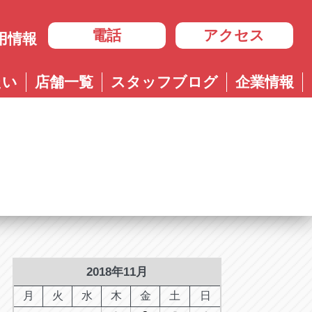
電話
アクセス
用情報
岐阜
たい
店舗一覧
スタッフブログ
企業情報
岐阜
ル多治見店
アップル岐大バイパス大垣店
治見店
アップル大垣IC南店
3-4600
0584-83-8400
市住吉町4-9-1
岐阜県大垣市浅草4-90-3
ル岐阜21号店
阜21号店
アップル岐大バイパス大垣店
8-7771
六条江東2-3-7
岐阜県大垣市和合新町2-51-1
ル可児店
児店
2-6161
下恵土4064-1
ル恵那店
那店
6-3033
長島町正家3-4-1
ル各務原店
務原店
9-0525
2018年11月
市各務おがせ町9-206-1
ル大垣IC南店
月
火
水
木
金
土
日
7-0200