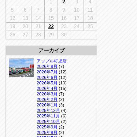
千葉
1
2
3
4
京
千葉
5
6
7
8
9
10
11
店
12
13
14
15
16
17
18
アップルかしわ沼南店
5-3
19
20
21
22
23
24
25
04-7190-1500
26
27
28
29
30
アーカイブ
アップル可児店
2026年8月
(7)
2026年7月
(12)
2026年6月
(12)
2026年5月
(10)
2026年4月
(15)
2026年3月
(7)
2026年2月
(2)
2026年1月
(3)
2025年12月
(4)
2025年11月
(6)
2025年10月
(2)
2025年9月
(2)
2025年8月
(2)