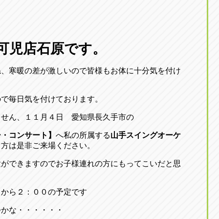
可児店石原です。
ね、寒暖の差が激しいので皆様もお体に十分気を付け
ので毎日気を付けております。
ません、１１月４日 愛知県長久手市の
ー・コンサート】
へ私の所属する
山手スイングオーケ
る方は是非ご来場ください。
験ができますのでお子様連れの方にもってこいだと思
０から２：００の予定です
つかな・・・・・・