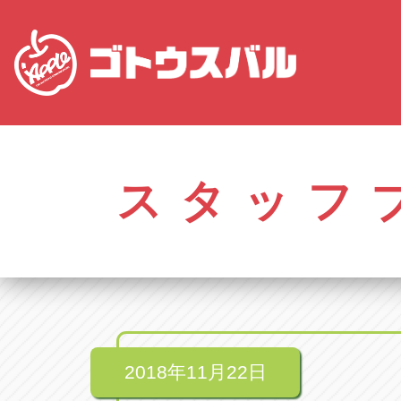
株式会社ゴトウスバル本社
アップル名岐バイ
愛知県春日井市柏井町4-43-1
愛知県北名古屋市中之
スタッフ
アップル春日井中央店
アップル碧南店
愛知県春日井市柏井町4-43-1
愛知県碧南市立山町4-
アップル瀬戸店
アップル常滑店
愛知県瀬戸市美濃池町29-1
愛知県常滑市長間37
アップル一宮22号店
アップル小牧店
愛知県一宮市朝日3-4-12
愛知県小牧市久保新
アップル春日井店
アップル尾張旭店
愛知県春日井市八田町2-1-16
愛知県尾張旭市印場元
2018年11月22日