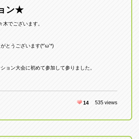
東京
ョン★
三重
東
アップル世田谷店
アップルかしわ沼南
トラック市四日市店
アップル世田谷店
東京都世田谷区若林5-1-10
千葉県柏市藤ケ谷新田1
佐々木でございます。
059-331-6054
0120-037-315
うございます(*’ω’*)
ンション大会に初めて参加して参りました。
535 views
14