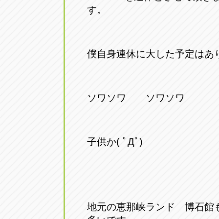
す。
アップル小牧店
アップル小
愛知県小牧市久保新町20
0568-76-81
僕自身連休に大した予定はあ
アップル尾張旭店
アップル尾
愛知県尾張旭市印場元町5-2-8
0561-53-85
ソワソワ ソワソワ
アップル岩倉店
アップル岩
愛知県岩倉市大地町長田35-1
0587-66-20
子供か( ﾟДﾟ)
オートフレンド
オートフレ
愛知県清須市春日砂賀東114
052-400-39
地元の恵那峡ランド 博石館
三重
三