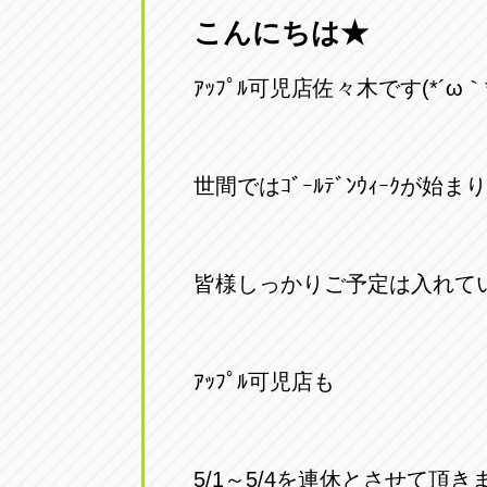
こんにちは★
愛知県一宮市朝日3-4-12
0586-28-82
ｱｯﾌﾟﾙ可児店佐々木です(*´ω｀*
アップル春日井店
アップル春
愛知県春日井市八田町2-1-16
0568-85-02
世間ではｺﾞｰﾙﾃﾞﾝｳｨｰｸが始
アップル名岐バイパス春日店
アップル名
愛知県北名古屋市中之郷八反78-
0568-25-53
皆様しっかりご予定は入れて
アップル碧南店
アップル碧
愛知県碧南市立山町4-32-1
0566-43-44
ｱｯﾌﾟﾙ可児店も
アップル常滑店
アップル常
愛知県常滑市長間37-1
0569-35-66
5/1～5/4を連休とさせて頂