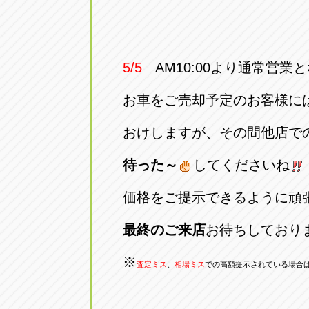
5/5
AM10:00より通常営業
お車をご売却予定のお客様に
おけしますが、その間他店で
待った～
してくださいね
価格をご提示できるように頑
最終のご来店
お待ちしており
※
査定ミス
、
相場ミス
での高額提示されている場合は除