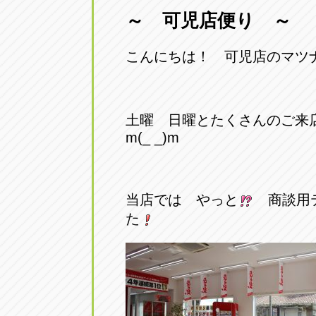
～ 可児店便り ～
こんにちは！ 可児店のマツ
土曜 日曜とたくさんのご来
m(_ _)m
当店では やっと
商談用テ
た