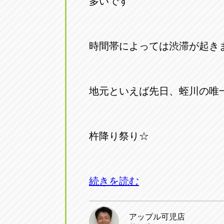
多いです
トラック市四日市店
トラック市
三重県四日市市午起3丁目1番3
059-331-60
時間帯によっては渋滞が起き
地元といえば先日、蛭川の唯
杵降り祭り☆
続きを読む
アップル可児店