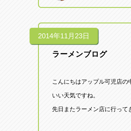
2014年11月23日
ラーメンブログ
こんにちはアップル可児店の
いい天気ですね。
先日またラーメン店に行ってき