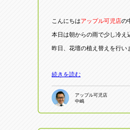
こんにちは
アップル可児店
の
本日は朝からの雨で少し冷え
昨日、花壇の植え替えを行いま
続きを読む
アップル可児店
中嶋