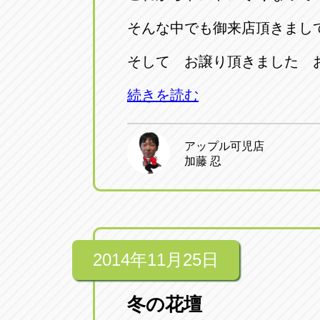
そんな中でも御来店頂きまし
そして お譲り頂きました 
続きを読む
アップル可児店
加藤 忍
2014年11月25日
冬の花壇