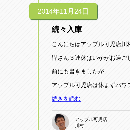
2014年11月24日
続々入庫
こんにちはアップル可児店川村
皆さん３連休はいかがお過ご
前にも書きましたが
アップル可児店は休まずパワ
続きを読む
アップル可児店
川村