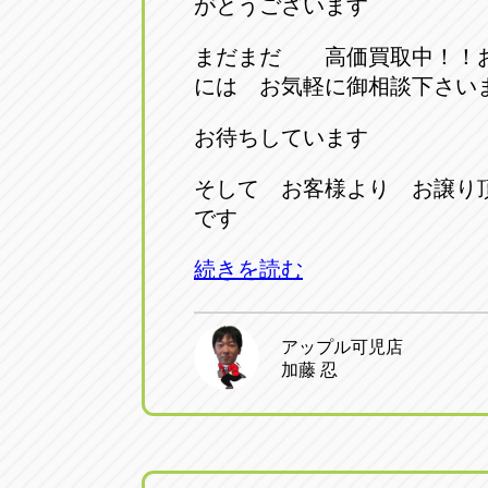
がとうございます
トラック市四日市店
トラック市
まだまだ 高価買取中！！
三重県四日市市午起3丁目1番3
059-331-60
には お気軽に御相談下さい
お待ちしています
そして お客様より お譲り
です
続きを読む
アップル可児店
加藤 忍