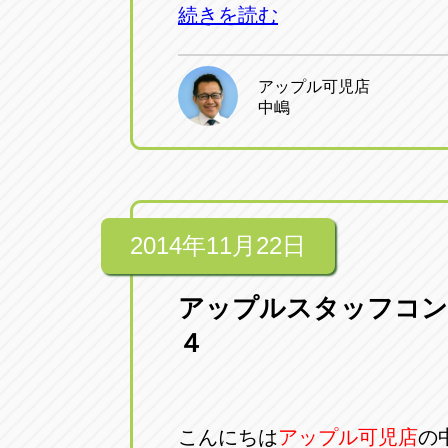
続きを読む
アップル可児店
中嶋
2014年11月22日
アップルスタッフコン
４
こんにちは
アップル可児店
の