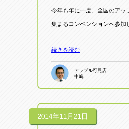
今年も年に一度、全国のアッ
集まるコンベンションへ参加し
続きを読む
アップル可児店
中嶋
2014年11月21日