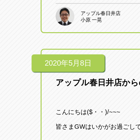
トラック市四日市店
トラック市
アップル春日井店
三重県四日市市午起3丁目1番3
059-331-60
小原 一晃
2020年5月8日
アップル春日井店からのお
こんにちは($・・)/~~~
皆さまGWはいかがお過ごしでし