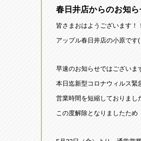
春日井店からのお知らせ(*
愛知県一宮市朝日3-4-12
0586-28-82
皆さまおはようございます！
アップル春日井店
アップル春
愛知県春日井市八田町2-1-16
アップル春日井店の小原です( ^^
0568-85-02
アップル名岐バイパス春日店
アップル名
早速のお知らせではございま
愛知県北名古屋市中之郷八反78-
0568-25-53
本日迄新型コロナウィルス緊
アップル碧南店
アップル碧
営業時間を短縮しておりまし
愛知県碧南市立山町4-32-1
0566-43-44
この度解除となりましたため
アップル常滑店
アップル常
愛知県常滑市長間37-1
0569-35-66