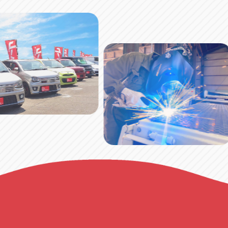
ペ
ー
ジ
送
り