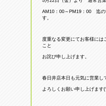
5月22日（金）より 通常営
アップル小牧店
アップル小
AM10：00～PM19：00 
愛知県小牧市久保新町20
0568-76-81
す。
アップル尾張旭店
アップル尾
愛知県尾張旭市印場元町5-2-8
0561-53-85
度重なる変更にてお客様には
こと
アップル岩倉店
アップル岩
お詫び申し上げます。
愛知県岩倉市大地町長田35-1
0587-66-20
オートフレンド
オートフレ
春日井店本日も元気に営業し
愛知県清須市春日砂賀東114
052-400-39
よろしくお願い申し上げます(‘
三重
三