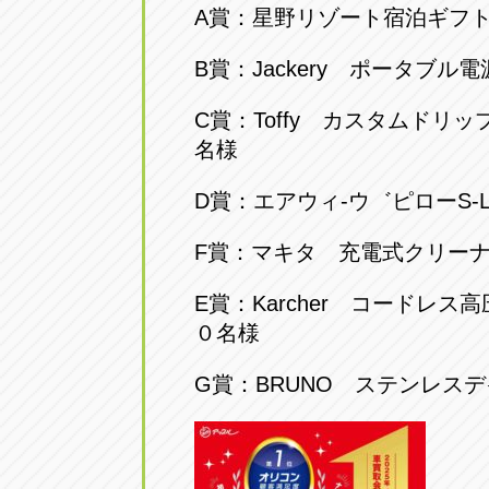
A賞：星野リゾート宿泊ギフ
アップル小牧店
アップル小
B賞：Jackery ポータブ
愛知県小牧市久保新町20
0568-76-81
C賞：Toffy カスタムドリ
アップル尾張旭店
アップル尾
名様
愛知県尾張旭市印場元町5-2-8
0561-53-85
D賞：エアウィ‐ウ゛ピローS-L
アップル岩倉店
アップル岩
F賞：マキタ 充電式クリー
愛知県岩倉市大地町長田35-1
0587-66-20
E賞：Karcher コードレス高
０名様
オートフレンド
オートフレ
愛知県清須市春日砂賀東114
G賞：BRUNO ステンレス
052-400-39
三重
三