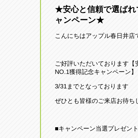
★安心と信頼で選ばれて
愛知県一宮市朝日3-4-12
0586-28-82
ャンペーン★
アップル春日井店
アップル春
こんにちはアップル春日井店
愛知県春日井市八田町2-1-16
0568-85-02
アップル名岐バイパス春日店
アップル名
ご好評いただいております【
愛知県北名古屋市中之郷八反78-
0568-25-53
NO.1獲得記念キャンペーン】
3/31までとなっております
アップル碧南店
アップル碧
愛知県碧南市立山町4-32-1
0566-43-44
ぜひとも皆様のご来店お待ち
アップル常滑店
アップル常
愛知県常滑市長間37-1
0569-35-66
■キャンペーン当選プレゼント