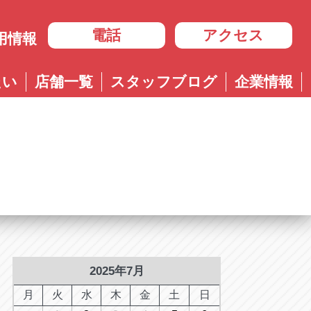
電話
アクセス
用情報
岐阜
たい
店舗一覧
スタッフブログ
企業情報
岐阜
ル多治見店
アップル岐大バイパス大垣店
治見店
アップル大垣IC南店
3-4600
0584-83-8400
市住吉町4-9-1
岐阜県大垣市浅草4-90-3
ル岐阜21号店
阜21号店
アップル岐大バイパス大垣店
8-7771
六条江東2-3-7
岐阜県大垣市和合新町2-51-1
ル可児店
児店
2-6161
下恵土4064-1
ル恵那店
那店
6-3033
長島町正家3-4-1
ル各務原店
務原店
9-0525
2025年7月
市各務おがせ町9-206-1
ル大垣IC南店
月
火
水
木
金
土
日
7-0200