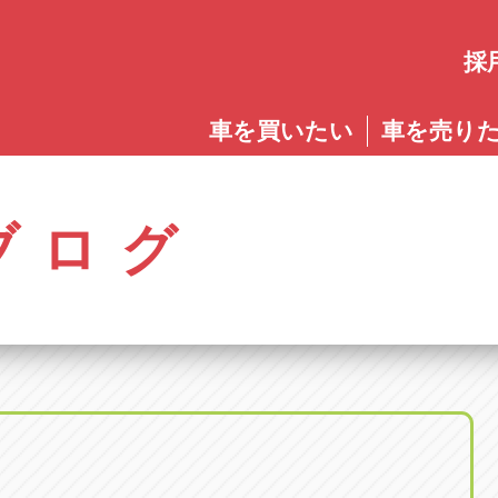
採
愛知
車を買いたい
車を売り
愛知
株式会社ゴトウスバル本社
アップル碧南店
アップ
パス春日店
アップル岩倉店
アップル多
0568-85-5053
0566-43-4400
0572-2
郷八反78-1
愛知県岩倉市大地町長田35-1
岐阜県多治見
アップル春日井中央店
アップル常滑店
アップ
ブログ
オートフレンド
アップル岐
0568-56-0001
0569-35-6600
058-27
32-1
愛知県清須市春日砂賀東114
岐阜県岐阜市
アップル瀬戸店
アップル小牧店
アップ
アップル可
0561-84-5860
0568-76-8118
0574-6
-1
岐阜県可児市
アップル一宮22号店
アップル尾張旭店
アップ
アップル恵
0586-28-8202
0561-53-8501
0573-2
町20
岐阜県恵那市
アップル春日井店
アップル岩倉店
アップ
アップル各
0568-85-0202
0587-66-2021
058-37
町5-2-8
岐阜県各務原
アップル名岐バイパス春日店
オートフレンド
アップ
0568-25-5300
052-400-3953
0584-8