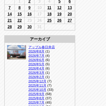
千葉
1
2
3
4
5
6
京
千葉
7
8
9
10
11
12
13
店
14
15
16
17
18
19
20
アップルかしわ沼南店
5-3
21
22
23
24
25
26
27
04-7190-1500
28
29
30
31
アーカイブ
アップル春日井店
2026年8月
(1)
2026年7月
(4)
2026年6月
(6)
2026年5月
(5)
2026年4月
(6)
2026年3月
(1)
2026年2月
(1)
2025年12月
(7)
2025年11月
(7)
2025年10月
(33)
2025年9月
(58)
2025年8月
(37)
2025年7月
(45)