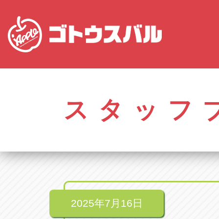
株式会社ゴトウスバル本社
アップル名岐バイ
愛知県春日井市柏井町4-43-1
愛知県北名古屋市中之
スタッフ
アップル春日井中央店
アップル碧南店
愛知県春日井市柏井町4-43-1
愛知県碧南市立山町4-
アップル瀬戸店
アップル常滑店
愛知県瀬戸市美濃池町29-1
愛知県常滑市長間37
アップル一宮22号店
アップル小牧店
愛知県一宮市朝日3-4-12
愛知県小牧市久保新
アップル春日井店
アップル尾張旭店
愛知県春日井市八田町2-1-16
愛知県尾張旭市印場元
2025年7月16日