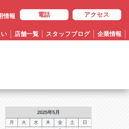
電話
アクセス
用情報
岐阜
たい
店舗一覧
スタッフブログ
企業情報
岐阜
ル多治見店
アップル岐大バイパス大垣店
治見店
アップル大垣IC南店
3-4600
0584-83-8400
市住吉町4-9-1
岐阜県大垣市浅草4-90-3
ル岐阜21号店
阜21号店
アップル岐大バイパス大垣店
8-7771
六条江東2-3-7
岐阜県大垣市和合新町2-51-1
ル可児店
児店
2-6161
下恵土4064-1
ル恵那店
那店
6-3033
長島町正家3-4-1
ル各務原店
務原店
9-0525
2025年5月
市各務おがせ町9-206-1
ル大垣IC南店
月
火
水
木
金
土
日
7-0200