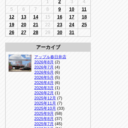
千葉
1
2
3
4
京
千葉
5
6
7
8
9
10
11
店
12
13
14
15
16
17
18
アップルかしわ沼南店
5-3
19
20
21
22
23
24
25
04-7190-1500
26
27
28
29
30
31
アーカイブ
アップル春日井店
2026年8月
(2)
2026年7月
(4)
2026年6月
(6)
2026年5月
(5)
2026年4月
(6)
2026年3月
(1)
2026年2月
(1)
2025年12月
(7)
2025年11月
(7)
2025年10月
(33)
2025年9月
(58)
2025年8月
(37)
2025年7月
(45)