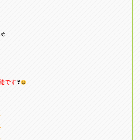
ため
能です
❣