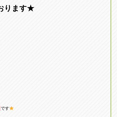
東京
おります★
三重
東
アップル世田谷店
アップルかしわ沼南
トラック市四日市店
アップル世田谷店
東京都世田谷区若林5-1-10
千葉県柏市藤ケ谷新田1
059-331-6054
0120-037-315
報
です