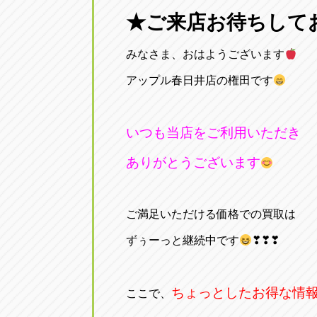
三重
★ご来店お待ちして
トラック市四日市店
三重県四日市市午起3丁目1番3号
みなさま、おはようございます
アップル春日井店の権田です
いつも当店をご利用いただき
ありがとうございます
ご満足いただける価格での買取は
ずぅーっと継続中です
❣❣❣
ちょっとしたお得な情
ここで、