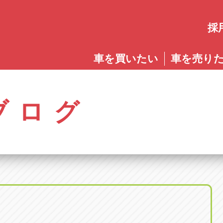
採
愛知
車を買いたい
車を売り
愛知
株式会社ゴトウスバル本社
アップル碧南店
アップ
パス春日店
アップル岩倉店
アップル多
0568-85-5053
0566-43-4400
0572-2
郷八反78-1
愛知県岩倉市大地町長田35-1
岐阜県多治見
アップル春日井中央店
アップル常滑店
アップ
ブログ
オートフレンド
アップル岐
0568-56-0001
0569-35-6600
058-27
32-1
愛知県清須市春日砂賀東114
岐阜県岐阜市
アップル瀬戸店
アップル小牧店
アップ
アップル可
0561-84-5860
0568-76-8118
0574-6
-1
岐阜県可児市
アップル一宮22号店
アップル尾張旭店
アップ
アップル恵
0586-28-8202
0561-53-8501
0573-2
町20
岐阜県恵那市
アップル春日井店
アップル岩倉店
アップ
アップル各
0568-85-0202
0587-66-2021
058-37
町5-2-8
岐阜県各務原
アップル名岐バイパス春日店
オートフレンド
アップ
0568-25-5300
052-400-3953
0584-8