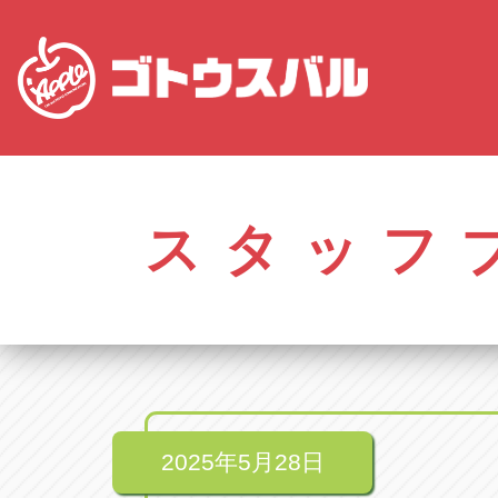
株式会社ゴトウスバル本社
アップル名岐バイ
愛知県春日井市柏井町4-43-1
愛知県北名古屋市中之
スタッフ
アップル春日井中央店
アップル碧南店
愛知県春日井市柏井町4-43-1
愛知県碧南市立山町4-
アップル瀬戸店
アップル常滑店
愛知県瀬戸市美濃池町29-1
愛知県常滑市長間37
アップル一宮22号店
アップル小牧店
愛知県一宮市朝日3-4-12
愛知県小牧市久保新
アップル春日井店
アップル尾張旭店
愛知県春日井市八田町2-1-16
愛知県尾張旭市印場元
2025年5月28日